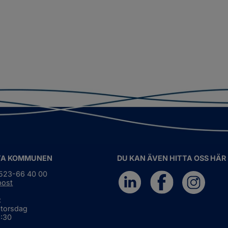
TA KOMMUNEN
DU KAN ÄVEN HITTA OSS HÄR
0523-66 40 00
post
:
 torsdag
6:30