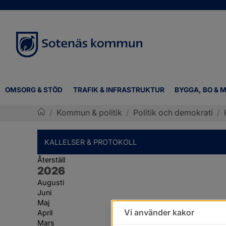
OMSORG & STÖD
TRAFIK & INFRASTRUKTUR
BYGGA, BO & M
/
Kommun & politik
/
Politik och demokrati
/
Sotenäs kommun
KALLELSER & PROTOKOLL
Återställ
År:
2026
Augusti
Juni
Maj
Vi använder kakor
April
Mars