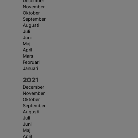
December
November
Oktober
September
Augusti
Juli
Juni
Maj
April
Mars
Februari
Januari
År:
2021
December
November
Oktober
September
Augusti
Juli
Juni
Maj
April