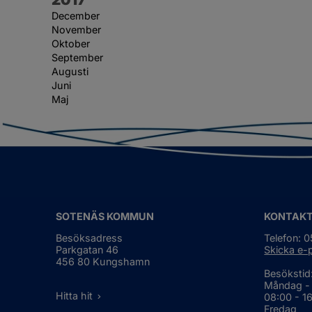
December
November
Oktober
September
Augusti
Juni
Maj
SOTENÄS KOMMUN
KONTAK
Besöksadress
Telefon: 
Parkgatan 46
Skicka e-
456 80 Kungshamn
Besökstid
Måndag -
Hitta hit
08:00 - 1
Fredag