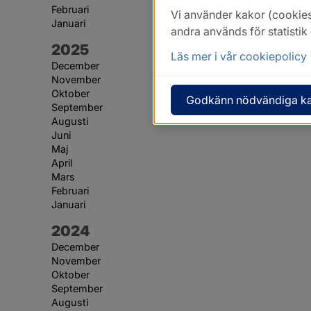
Februari
Vi använder kakor (cookies
Januari
andra används för statisti
År:
2025
Läs mer i vår cookiepolicy
December
November
Oktober
Godkänn nödvändiga k
September
Augusti
Juni
Maj
April
Mars
Februari
Januari
År:
2024
December
November
Oktober
September
Augusti