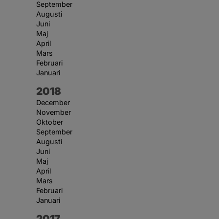
September
Augusti
Juni
Maj
April
Mars
Februari
Januari
År:
2018
December
November
Oktober
September
Augusti
Juni
Maj
April
Mars
Februari
Januari
År:
2017