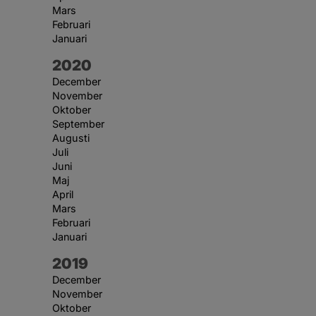
Mars
Februari
Januari
År:
2020
December
November
Oktober
September
Augusti
Juli
Juni
Maj
April
Mars
Februari
Januari
År:
2019
December
November
Oktober