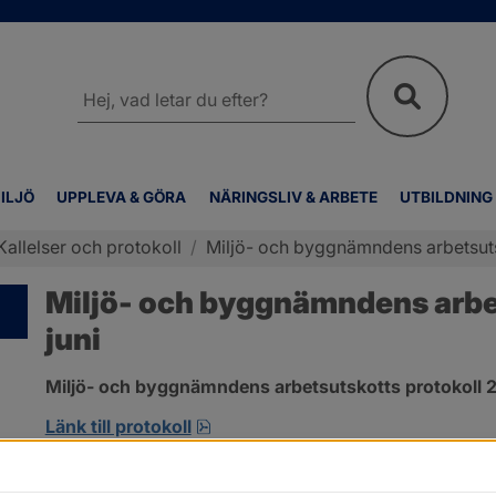
Sök
på
webbplatsen
ILJÖ
UPPLEVA & GÖRA
NÄRINGSLIV & ARBETE
UTBILDNING
Kallelser och protokoll
/
Miljö- och byggnämndens arbetsutsk
Miljö- och byggnämndens arbet
juni
Miljö- och byggnämndens arbetsutskotts protokoll 2
pdf, 692.2 kB, öppnas i nytt fönst
Länk till protokoll