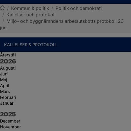
/
Kommun & politik
/
Politik och demokrati
/
Kallelser och protokoll
Sotenäs kommun
/
Miljö- och byggnämndens arbetsutskotts protokoll 23
juni
KALLELSER & PROTOKOLL
Återställ
År:
2026
Augusti
Juni
Maj
April
Mars
Februari
Januari
År:
2025
December
November