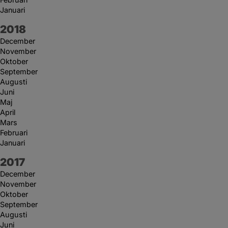
Januari
År:
2018
December
November
Oktober
September
Augusti
Juni
Maj
April
Mars
Februari
Januari
År:
2017
December
November
Oktober
September
Augusti
Juni