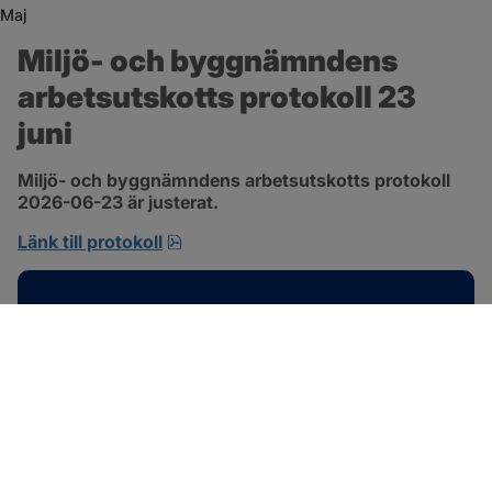
Maj
Miljö- och byggnämndens 
arbetsutskotts protokoll 23 
juni
Miljö- och byggnämndens arbetsutskotts protokoll 
2026-06-23 är justerat.
pdf, 692.2 kB, öppnas i nytt fönster.
Länk till protokoll
Kontakt