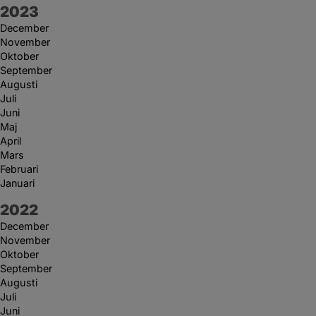
År:
2023
December
November
Oktober
September
Augusti
Juli
Juni
Maj
April
Mars
Februari
Januari
År:
2022
December
November
Oktober
September
Augusti
Juli
Juni