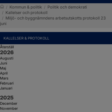
/
Kommun & politik
/
Politik och demokrati
/
Kallelser och protokoll
Sotenäs kommun
/
Miljö- och byggnämndens arbetsutskotts protokoll 23
juni
KALLELSER & PROTOKOLL
Återställ
År:
2026
Augusti
Juni
Maj
April
Mars
Februari
Januari
År:
2025
December
November