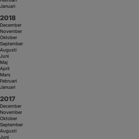
Januari
År:
2018
December
November
Oktober
September
Augusti
Juni
Maj
April
Mars
Februari
Januari
År:
2017
December
November
Oktober
September
Augusti
Juni