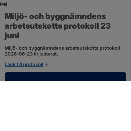
Maj
Miljö- och byggnämndens 
arbetsutskotts protokoll 23 
juni
Miljö- och byggnämndens arbetsutskotts protokoll 
2026-06-23 är justerat.
pdf, 692.2 kB, öppnas i nytt fönster.
Länk till protokoll
Kontakt