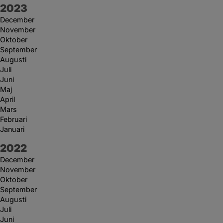
År:
2023
December
November
Oktober
September
Augusti
Juli
Juni
Maj
April
Mars
Februari
Januari
År:
2022
December
November
Oktober
September
Augusti
Juli
Juni