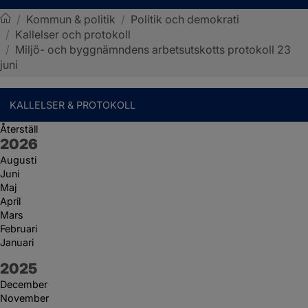
/
Kommun & politik
/
Politik och demokrati
/
Kallelser och protokoll
Sotenäs kommun
/
Miljö- och byggnämndens arbetsutskotts protokoll 23
juni
KALLELSER & PROTOKOLL
Återställ
År:
2026
Augusti
Juni
Maj
April
Mars
Februari
Januari
År:
2025
December
November