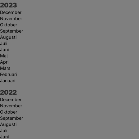
År:
2023
December
November
Oktober
September
Augusti
Juli
Juni
Maj
April
Mars
Februari
Januari
År:
2022
December
November
Oktober
September
Augusti
Juli
Juni