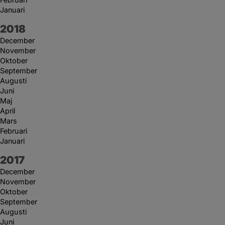
Januari
År:
2018
December
November
Oktober
September
Augusti
Juni
Maj
April
Mars
Februari
Januari
År:
2017
December
November
Oktober
September
Augusti
Juni