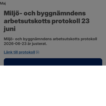
Maj
Miljö- och byggnämndens 
arbetsutskotts protokoll 23 
juni
Miljö- och byggnämndens arbetsutskotts protokoll 
2026-06-23 är justerat.
pdf, 692.2 kB, öppnas i nytt fönster.
Länk till protokoll
Kontakt