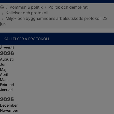
/
Kommun & politik
/
Politik och demokrati
/
Kallelser och protokoll
Sotenäs kommun
/
Miljö- och byggnämndens arbetsutskotts protokoll 23
juni
KALLELSER & PROTOKOLL
Återställ
År:
2026
Augusti
Juni
Maj
April
Mars
Februari
Januari
År:
2025
December
November