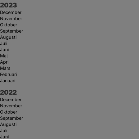
År:
2023
December
November
Oktober
September
Augusti
Juli
Juni
Maj
April
Mars
Februari
Januari
År:
2022
December
November
Oktober
September
Augusti
Juli
Juni