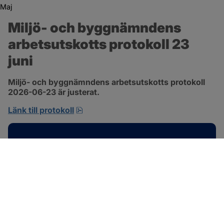
Maj
Miljö- och byggnämndens 
arbetsutskotts protokoll 23 
juni
Miljö- och byggnämndens arbetsutskotts protokoll 
2026-06-23 är justerat.
pdf, 692.2 kB, öppnas i nytt fönster.
Länk till protokoll
Kontakt