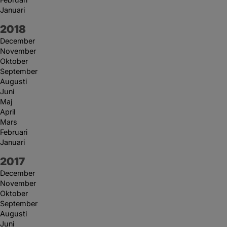
Januari
År:
2018
December
November
Oktober
September
Augusti
Juni
Maj
April
Mars
Februari
Januari
År:
2017
December
November
Oktober
September
Augusti
Juni