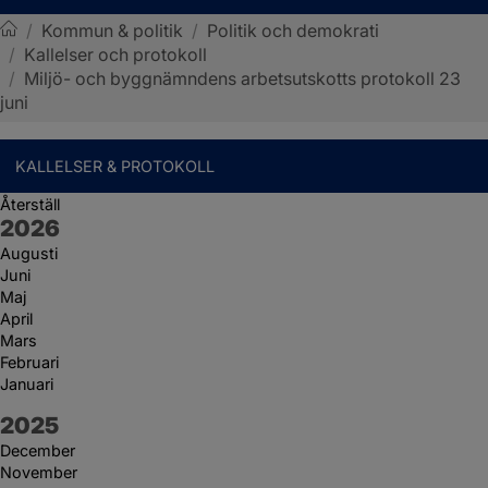
/
Kommun & politik
/
Politik och demokrati
/
Kallelser och protokoll
Sotenäs kommun
/
Miljö- och byggnämndens arbetsutskotts protokoll 23
juni
KALLELSER & PROTOKOLL
Återställ
År:
2026
Augusti
Juni
Maj
April
Mars
Februari
Januari
År:
2025
December
November