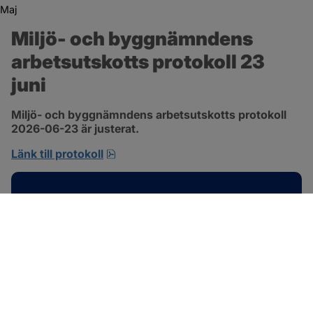
Maj
Miljö- och byggnämndens 
arbetsutskotts protokoll 23 
juni
Miljö- och byggnämndens arbetsutskotts protokoll 
2026-06-23 är justerat.
pdf, 692.2 kB, öppnas i nytt fönster.
Länk till protokoll
Kontakt