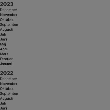
År:
2023
December
November
Oktober
September
Augusti
Juli
Juni
Maj
April
Mars
Februari
Januari
År:
2022
December
November
Oktober
September
Augusti
Juli
Juni