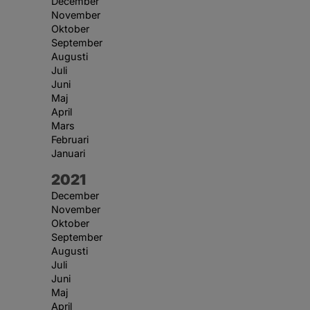
December
November
Oktober
September
Augusti
Juli
Juni
Maj
April
Mars
Februari
Januari
År:
2021
December
November
Oktober
September
Augusti
Juli
Juni
Maj
April