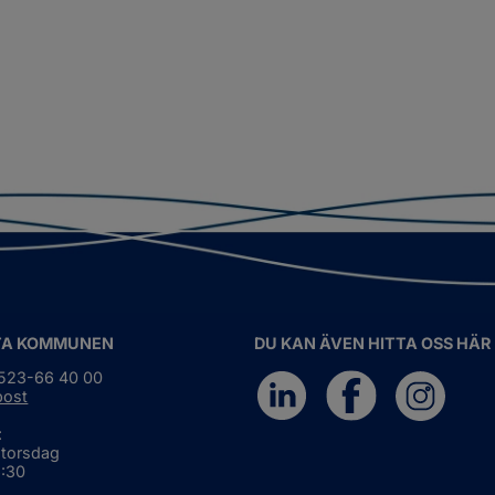
TA KOMMUNEN
DU KAN ÄVEN HITTA OSS HÄR
0523-66 40 00
post
:
 torsdag
6:30