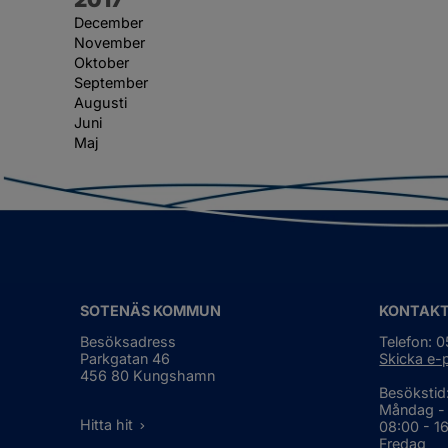
December
November
Oktober
September
Augusti
Juni
Maj
SOTENÄS KOMMUN
KONTAK
Besöksadress
Telefon: 
Parkgatan 46
Skicka e-
456 80 Kungshamn
Besökstid
Måndag -
Hitta hit
08:00 - 1
Fredag