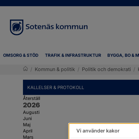
OMSORG & STÖD
TRAFIK & INFRASTRUKTUR
BYGGA, BO & M
/
Kommun & politik
/
Politik och demokrati
/
Sotenäs kommun
KALLELSER & PROTOKOLL
Återställ
År:
2026
Augusti
Juni
Maj
Vi använder kakor
April
Mars