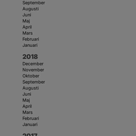
September
Augusti
Juni
Maj
April
Mars
Februari
Januari
År:
2018
December
November
Oktober
September
Augusti
Juni
Maj
April
Mars
Februari
Januari
År:
2017