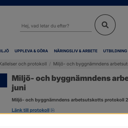
Sök
på
webbplatsen
ILJÖ
UPPLEVA & GÖRA
NÄRINGSLIV & ARBETE
UTBILDNING
Kallelser och protokoll
/
Miljö- och byggnämndens arbetsutsk
Miljö- och byggnämndens arbet
juni
Miljö- och byggnämndens arbetsutskotts protokoll 2
pdf, 692.2 kB, öppnas i nytt fönst
Länk till protokoll