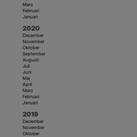
Mars
Februari
Januari
År:
2020
December
November
Oktober
September
Augusti
Juli
Juni
Maj
April
Mars
Februari
Januari
År:
2019
December
November
Oktober