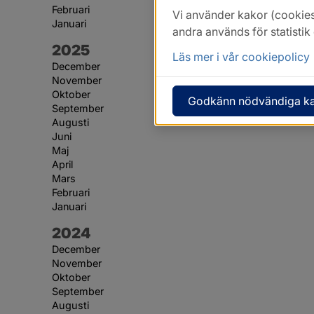
Februari
Vi använder kakor (cookies
Januari
andra används för statisti
År:
2025
Läs mer i vår cookiepolicy
December
November
Oktober
Godkänn nödvändiga k
September
Augusti
Juni
Maj
April
Mars
Februari
Januari
År:
2024
December
November
Oktober
September
Augusti