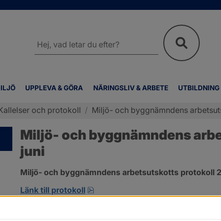
Sök
på
webbplatsen
ILJÖ
UPPLEVA & GÖRA
NÄRINGSLIV & ARBETE
UTBILDNING
Kallelser och protokoll
/
Miljö- och byggnämndens arbetsutsk
Miljö- och byggnämndens arbet
juni
Miljö- och byggnämndens arbetsutskotts protokoll 2
pdf, 692.2 kB, öppnas i nytt fönst
Länk till protokoll