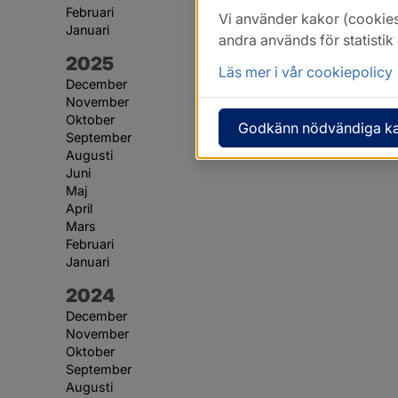
Februari
Vi använder kakor (cookies
Januari
andra används för statisti
År:
2025
Läs mer i vår cookiepolicy
December
November
Oktober
Godkänn nödvändiga k
September
Augusti
Juni
Maj
April
Mars
Februari
Januari
År:
2024
December
November
Oktober
September
Augusti