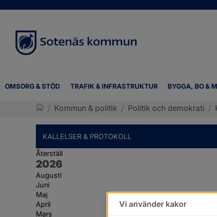
OMSORG & STÖD
TRAFIK & INFRASTRUKTUR
BYGGA, BO & M
/
Kommun & politik
/
Politik och demokrati
/
Sotenäs kommun
KALLELSER & PROTOKOLL
Återställ
År:
2026
Augusti
Juni
Maj
Vi använder kakor
April
Mars