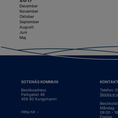
December
November
Oktober
September
Augusti
Juni
Maj
SOTENÄS KOMMUN
KONTAK
Besöksadress
Telefon: 
Parkgatan 46
Skicka e-
456 80 Kungshamn
Besökstid
Måndag -
Hitta hit
08:00 - 1
Fredag