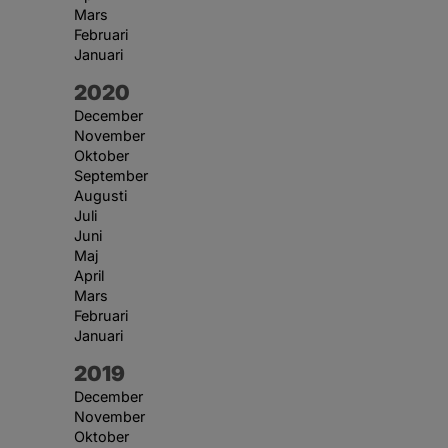
Mars
Februari
Januari
År:
2020
December
November
Oktober
September
Augusti
Juli
Juni
Maj
April
Mars
Februari
Januari
År:
2019
December
November
Oktober