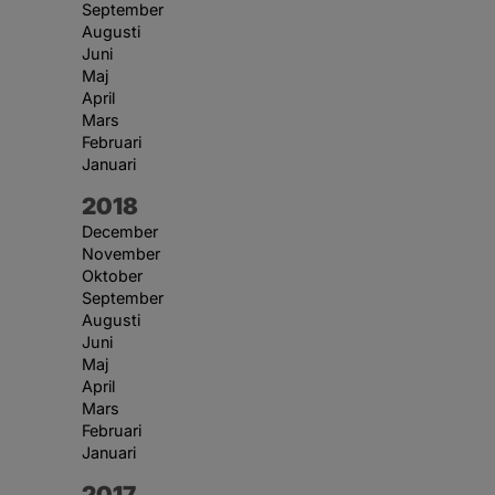
September
Augusti
Juni
Maj
April
Mars
Februari
Januari
År:
2018
December
November
Oktober
September
Augusti
Juni
Maj
April
Mars
Februari
Januari
År:
2017