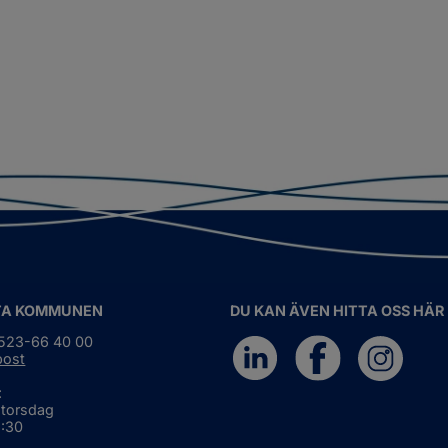
TA KOMMUNEN
DU KAN ÄVEN HITTA OSS HÄR
0523-66 40 00
post
:
 torsdag
6:30