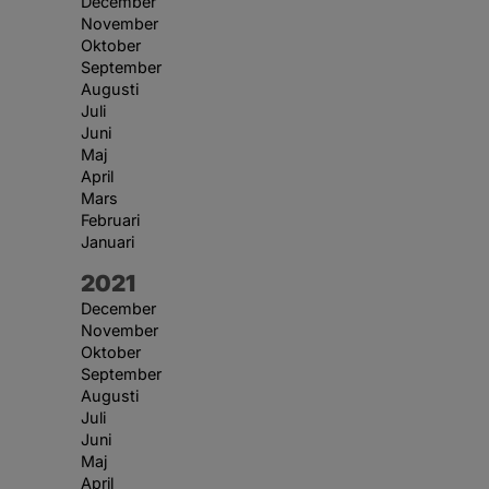
December
November
Oktober
September
Augusti
Juli
Juni
Maj
April
Mars
Februari
Januari
År:
2021
December
November
Oktober
September
Augusti
Juli
Juni
Maj
April