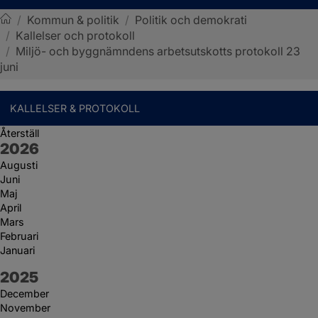
/
Kommun & politik
/
Politik och demokrati
/
Kallelser och protokoll
Sotenäs kommun
/
Miljö- och byggnämndens arbetsutskotts protokoll 23
juni
KALLELSER & PROTOKOLL
Återställ
År:
2026
Augusti
Juni
Maj
April
Mars
Februari
Januari
År:
2025
December
November