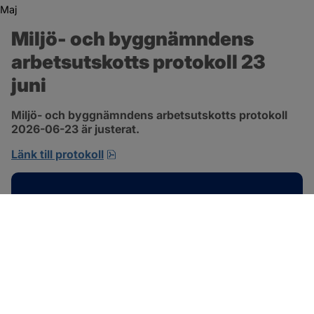
Maj
Miljö- och byggnämndens 
arbetsutskotts protokoll 23 
juni
Miljö- och byggnämndens arbetsutskotts protokoll 
2026-06-23 är justerat.
pdf, 692.2 kB, öppnas i nytt fönster.
Länk till protokoll
Kontakt