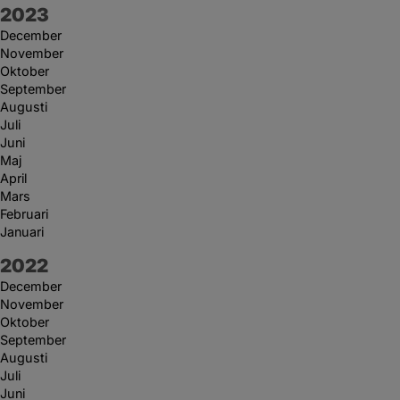
År:
2023
December
November
Oktober
September
Augusti
Juli
Juni
Maj
April
Mars
Februari
Januari
År:
2022
December
November
Oktober
September
Augusti
Juli
Juni