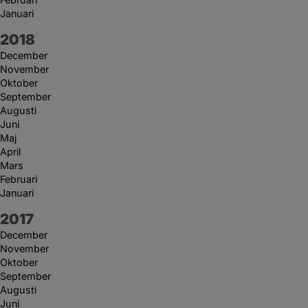
Januari
År:
2018
December
November
Oktober
September
Augusti
Juni
Maj
April
Mars
Februari
Januari
År:
2017
December
November
Oktober
September
Augusti
Juni