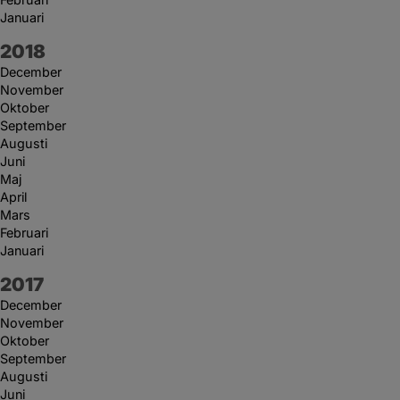
Januari
År:
2018
December
November
Oktober
September
Augusti
Juni
Maj
April
Mars
Februari
Januari
År:
2017
December
November
Oktober
September
Augusti
Juni