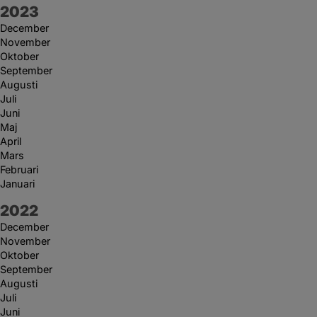
År:
2023
December
November
Oktober
September
Augusti
Juli
Juni
Maj
April
Mars
Februari
Januari
År:
2022
December
November
Oktober
September
Augusti
Juli
Juni