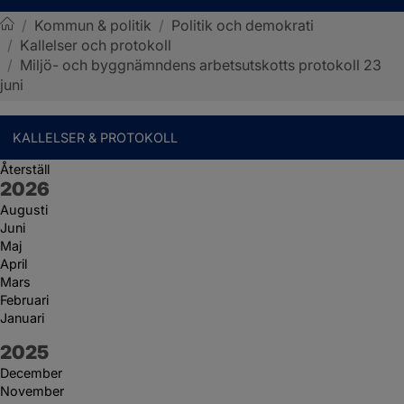
/
Kommun & politik
/
Politik och demokrati
/
Kallelser och protokoll
Sotenäs kommun
/
Miljö- och byggnämndens arbetsutskotts protokoll 23
juni
KALLELSER & PROTOKOLL
Återställ
År:
2026
Augusti
Juni
Maj
April
Mars
Februari
Januari
År:
2025
December
November