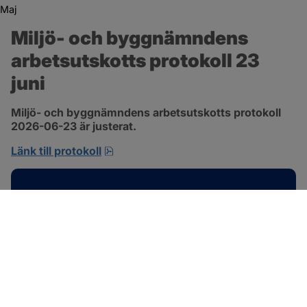
Maj
Miljö- och byggnämndens 
arbetsutskotts protokoll 23 
juni
Miljö- och byggnämndens arbetsutskotts protokoll 
2026-06-23 är justerat.
pdf, 692.2 kB, öppnas i nytt fönster.
Länk till protokoll
Kontakt