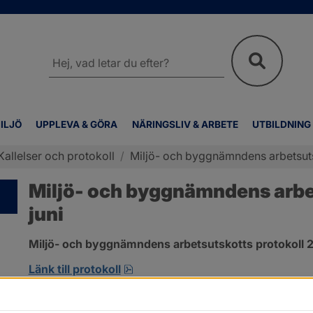
Sök
på
webbplatsen
ILJÖ
UPPLEVA & GÖRA
NÄRINGSLIV & ARBETE
UTBILDNING
Kallelser och protokoll
/
Miljö- och byggnämndens arbetsutsk
Miljö- och byggnämndens arbet
juni
Miljö- och byggnämndens arbetsutskotts protokoll 2
pdf, 692.2 kB, öppnas i nytt fönst
Länk till protokoll