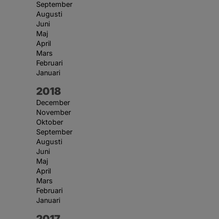
September
Augusti
Juni
Maj
April
Mars
Februari
Januari
År:
2018
December
November
Oktober
September
Augusti
Juni
Maj
April
Mars
Februari
Januari
År:
2017