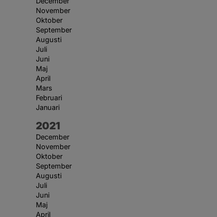
December
November
Oktober
September
Augusti
Juli
Juni
Maj
April
Mars
Februari
Januari
År:
2021
December
November
Oktober
September
Augusti
Juli
Juni
Maj
April