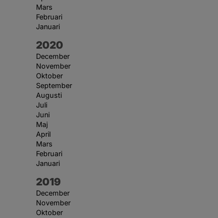
Mars
Februari
Januari
År:
2020
December
November
Oktober
September
Augusti
Juli
Juni
Maj
April
Mars
Februari
Januari
År:
2019
December
November
Oktober