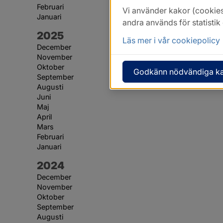
Februari
Vi använder kakor (cookies
Januari
andra används för statisti
År:
2025
Läs mer i vår cookiepolicy
December
November
Oktober
Godkänn nödvändiga k
September
Augusti
Juni
Maj
April
Mars
Februari
Januari
År:
2024
December
November
Oktober
September
Augusti