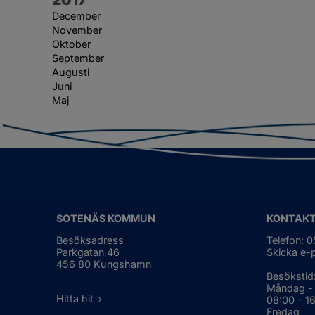
December
November
Oktober
September
Augusti
Juni
Maj
SOTENÄS KOMMUN
KONTAK
Besöksadress
Telefon: 
Parkgatan 46
Skicka e-
456 80 Kungshamn
Besökstid
Måndag -
Hitta hit
08:00 - 1
Fredag