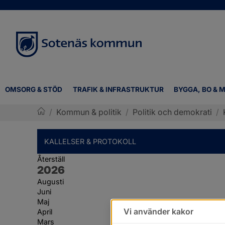
OMSORG & STÖD
TRAFIK & INFRASTRUKTUR
BYGGA, BO & M
/
Kommun & politik
/
Politik och demokrati
/
Sotenäs kommun
KALLELSER & PROTOKOLL
Återställ
År:
2026
Augusti
Juni
Maj
Vi använder kakor
April
Mars