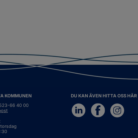
TA KOMMUNEN
DU KAN ÄVEN HITTA OSS HÄR
0523-66 40 00
post
:
 torsdag
6:30