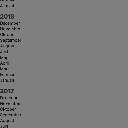
Januari
År:
2018
December
November
Oktober
September
Augusti
Juni
Maj
April
Mars
Februari
Januari
År:
2017
December
November
Oktober
September
Augusti
Juni