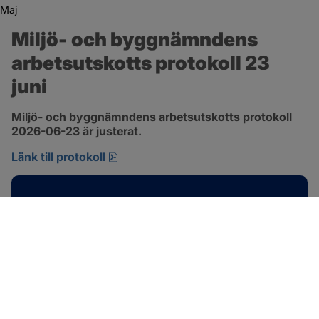
Maj
Miljö- och byggnämndens 
arbetsutskotts protokoll 23 
juni
Miljö- och byggnämndens arbetsutskotts protokoll 
2026-06-23 är justerat.
pdf, 692.2 kB, öppnas i nytt fönster.
Länk till protokoll
Kontakt