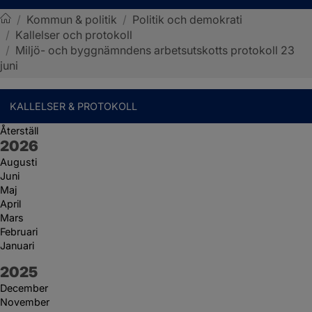
/
Kommun & politik
/
Politik och demokrati
/
Kallelser och protokoll
Sotenäs kommun
/
Miljö- och byggnämndens arbetsutskotts protokoll 23
juni
KALLELSER & PROTOKOLL
Återställ
År:
2026
Augusti
Juni
Maj
April
Mars
Februari
Januari
År:
2025
December
November