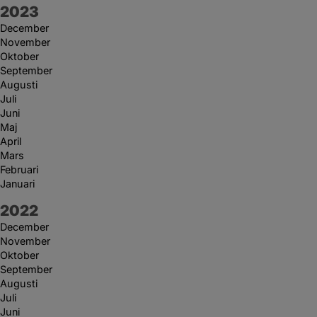
År:
2023
December
November
Oktober
September
Augusti
Juli
Juni
Maj
April
Mars
Februari
Januari
År:
2022
December
November
Oktober
September
Augusti
Juli
Juni