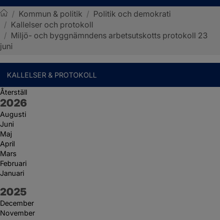
/
Kommun & politik
/
Politik och demokrati
/
Kallelser och protokoll
Sotenäs kommun
/
Miljö- och byggnämndens arbetsutskotts protokoll 23
juni
KALLELSER & PROTOKOLL
Återställ
År:
2026
Augusti
Juni
Maj
April
Mars
Februari
Januari
År:
2025
December
November