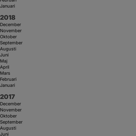
Januari
År:
2018
December
November
Oktober
September
Augusti
Juni
Maj
April
Mars
Februari
Januari
År:
2017
December
November
Oktober
September
Augusti
Juni