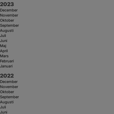
År:
2023
December
November
Oktober
September
Augusti
Juli
Juni
Maj
April
Mars
Februari
Januari
År:
2022
December
November
Oktober
September
Augusti
Juli
Juni