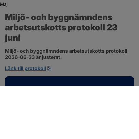
Maj
Miljö- och byggnämndens 
arbetsutskotts protokoll 23 
juni
Miljö- och byggnämndens arbetsutskotts protokoll 
2026-06-23 är justerat.
pdf, 692.2 kB, öppnas i nytt fönster.
Länk till protokoll
Kontakt