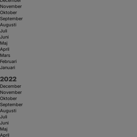
December
November
Oktober
September
Augusti
Juli
Juni
Maj
April
Mars
Februari
Januari
År:
2022
December
November
Oktober
September
Augusti
Juli
Juni
Maj
April