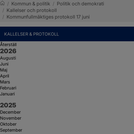
/
Kommun & politik
/
Politik och demokrati
/
Kallelser och protokoll
Sotenäs kommun
/
Kommunfullmäktiges protokoll 17 juni
KALLELSER & PROTOKOLL
Återställ
År:
2026
Augusti
Juni
Maj
April
Mars
Februari
Januari
År:
2025
December
November
Oktober
September