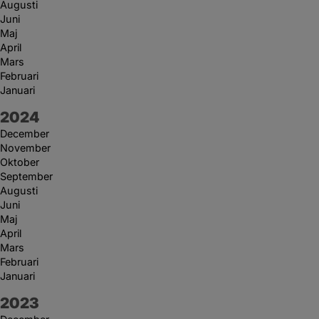
Augusti
Juni
Maj
April
Mars
Februari
Januari
År:
2024
December
November
Oktober
September
Augusti
Juni
Maj
April
Mars
Februari
Januari
År:
2023