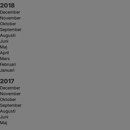
År:
2018
December
November
Oktober
September
Augusti
Juni
Maj
April
Mars
Februari
Januari
År:
2017
December
November
Oktober
September
Augusti
Juni
Maj