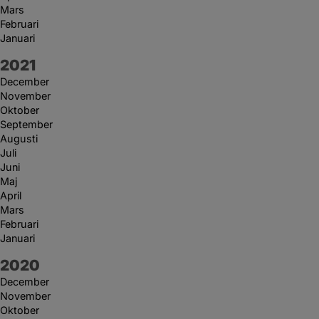
Mars
Februari
Januari
År:
2021
December
November
Oktober
September
Augusti
Juli
Juni
Maj
April
Mars
Februari
Januari
År:
2020
December
November
Oktober