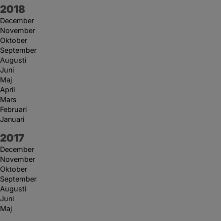
År:
2018
December
November
Oktober
September
Augusti
Juni
Maj
April
Mars
Februari
Januari
År:
2017
December
November
Oktober
September
Augusti
Juni
Maj