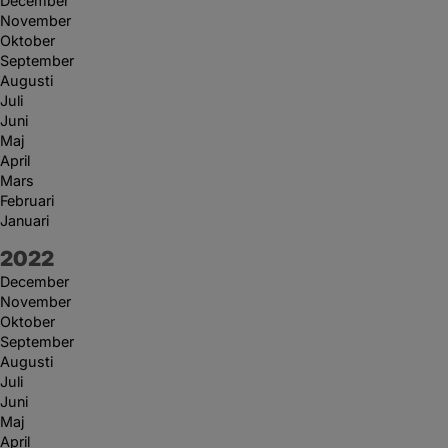
December
November
Oktober
September
Augusti
Juli
Juni
Maj
April
Mars
Februari
Januari
År:
2022
December
November
Oktober
September
Augusti
Juli
Juni
Maj
April