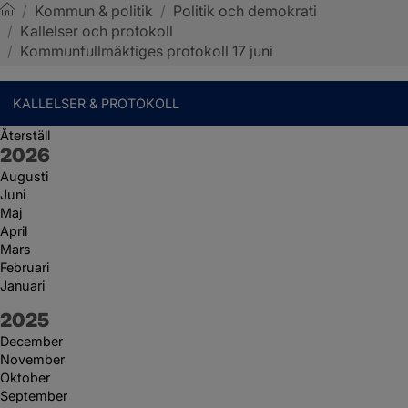
/
Kommun & politik
/
Politik och demokrati
/
Kallelser och protokoll
Sotenäs kommun
/
Kommunfullmäktiges protokoll 17 juni
KALLELSER & PROTOKOLL
Återställ
År:
2026
Augusti
Juni
Maj
April
Mars
Februari
Januari
År:
2025
December
November
Oktober
September