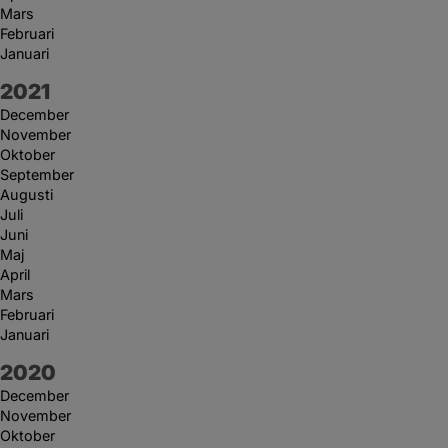
Mars
Februari
Januari
År:
2021
December
November
Oktober
September
Augusti
Juli
Juni
Maj
April
Mars
Februari
Januari
År:
2020
December
November
Oktober