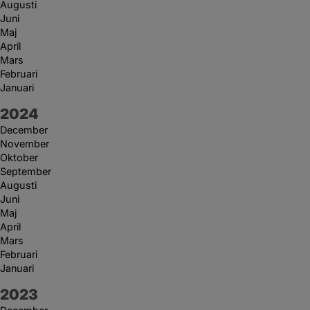
Augusti
Juni
Maj
April
Mars
Februari
Januari
År:
2024
December
November
Oktober
September
Augusti
Juni
Maj
April
Mars
Februari
Januari
År:
2023