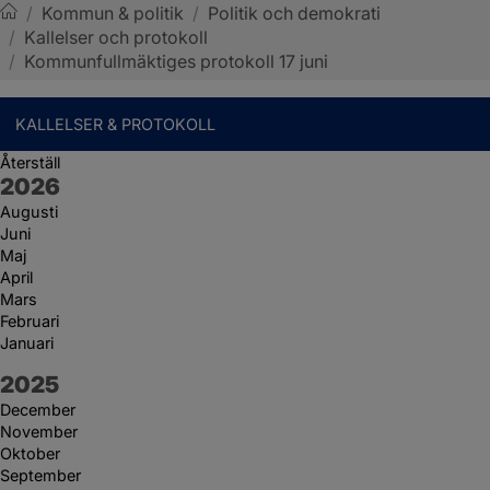
/
Kommun & politik
/
Politik och demokrati
/
Kallelser och protokoll
Sotenäs kommun
/
Kommunfullmäktiges protokoll 17 juni
KALLELSER & PROTOKOLL
Återställ
År:
2026
Augusti
Juni
Maj
April
Mars
Februari
Januari
År:
2025
December
November
Oktober
September