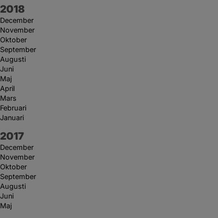
År:
2018
December
November
Oktober
September
Augusti
Juni
Maj
April
Mars
Februari
Januari
År:
2017
December
November
Oktober
September
Augusti
Juni
Maj