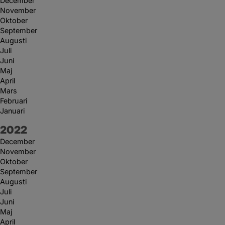
December
November
Oktober
September
Augusti
Juli
Juni
Maj
April
Mars
Februari
Januari
År:
2022
December
November
Oktober
September
Augusti
Juli
Juni
Maj
April