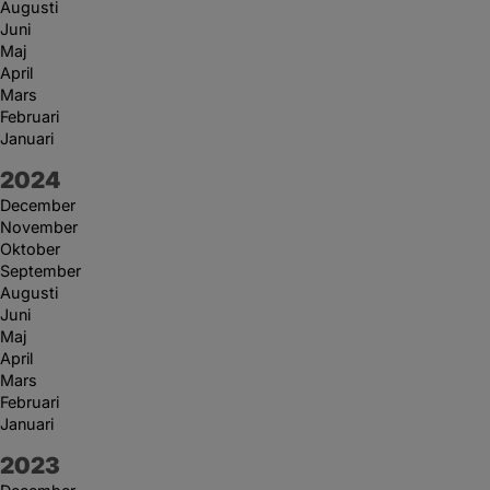
Augusti
Juni
Maj
April
Mars
Februari
Januari
År:
2024
December
November
Oktober
September
Augusti
Juni
Maj
April
Mars
Februari
Januari
År:
2023