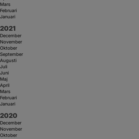
Mars
Februari
Januari
År:
2021
December
November
Oktober
September
Augusti
Juli
Juni
Maj
April
Mars
Februari
Januari
År:
2020
December
November
Oktober