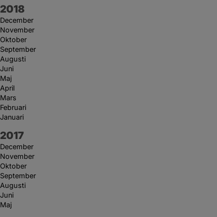
År:
2018
December
November
Oktober
September
Augusti
Juni
Maj
April
Mars
Februari
Januari
År:
2017
December
November
Oktober
September
Augusti
Juni
Maj