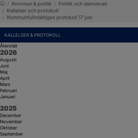
/
Kommun & politik
/
Politik och demokrati
/
Kallelser och protokoll
Sotenäs kommun
/
Kommunfullmäktiges protokoll 17 juni
KALLELSER & PROTOKOLL
Återställ
År:
2026
Augusti
Juni
Maj
April
Mars
Februari
Januari
År:
2025
December
November
Oktober
September