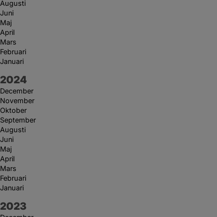
Augusti
Juni
Maj
April
Mars
Februari
Januari
År:
2024
December
November
Oktober
September
Augusti
Juni
Maj
April
Mars
Februari
Januari
År:
2023