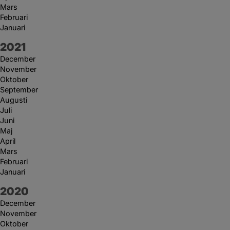
Mars
Februari
Januari
År:
2021
December
November
Oktober
September
Augusti
Juli
Juni
Maj
April
Mars
Februari
Januari
År:
2020
December
November
Oktober