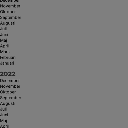
December
November
Oktober
September
Augusti
Juli
Juni
Maj
April
Mars
Februari
Januari
År:
2022
December
November
Oktober
September
Augusti
Juli
Juni
Maj
April