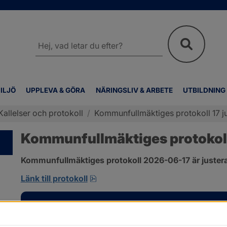
Sök
på
webbplatsen
ILJÖ
UPPLEVA & GÖRA
NÄRINGSLIV & ARBETE
UTBILDNING
Kallelser och protokoll
/
Kommunfullmäktiges protokoll 17 j
Kommunfullmäktiges protokoll 
Kommunfullmäktiges protokoll 2026-06-17 är justera
pdf, 1 MB, öppnas i nytt fönster.
Länk till protokoll
Kontakt