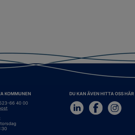
TA KOMMUNEN
DU KAN ÄVEN HITTA OSS HÄR
0523-66 40 00
post
:
 torsdag
6:30