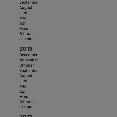
September
Augusti
Juni
Maj
April
Mars
Februari
Januari
År:
2018
December
November
Oktober
September
Augusti
Juni
Maj
April
Mars
Februari
Januari
År:
2017