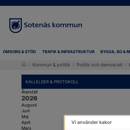
OMSORG & STÖD
TRAFIK & INFRASTRUKTUR
BYGGA, BO & M
/
Kommun & politik
/
Politik och demokrati
/
Sotenäs kommun
KALLELSER & PROTOKOLL
Återställ
År:
2026
Augusti
Juni
Maj
Vi använder kakor
April
Mars