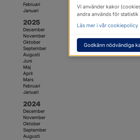
Februari
Vi använder kakor (cookies
Januari
andra används för statisti
År:
2025
Läs mer i vår cookiepolicy
December
November
Oktober
Godkänn nödvändiga k
September
Augusti
Juni
Maj
April
Mars
Februari
Januari
År:
2024
December
November
Oktober
September
Augusti