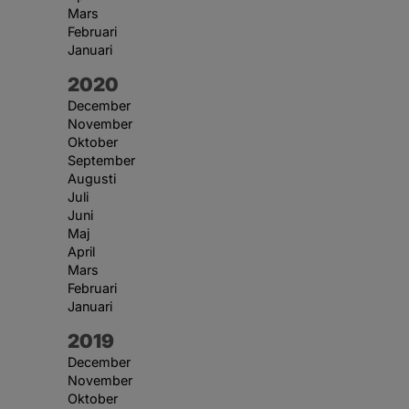
Mars
Februari
Januari
År:
2020
December
November
Oktober
September
Augusti
Juli
Juni
Maj
April
Mars
Februari
Januari
År:
2019
December
November
Oktober