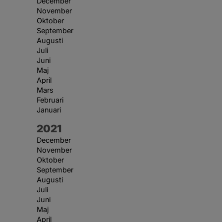
December
November
Oktober
September
Augusti
Juli
Juni
Maj
April
Mars
Februari
Januari
År:
2021
December
November
Oktober
September
Augusti
Juli
Juni
Maj
April