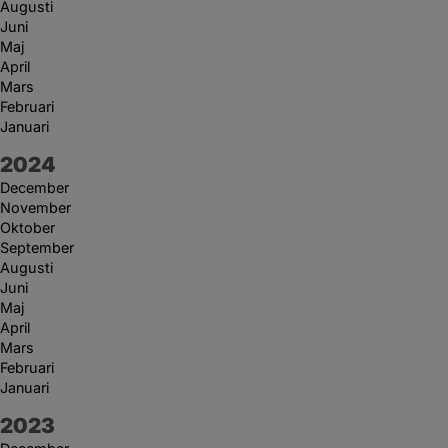
Augusti
Juni
Maj
April
Mars
Februari
Januari
År:
2024
December
November
Oktober
September
Augusti
Juni
Maj
April
Mars
Februari
Januari
År:
2023