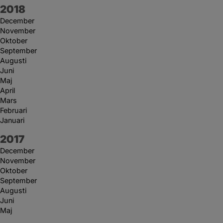
År:
2018
December
November
Oktober
September
Augusti
Juni
Maj
April
Mars
Februari
Januari
År:
2017
December
November
Oktober
September
Augusti
Juni
Maj