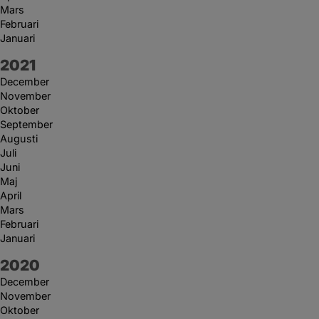
Mars
Februari
Januari
År:
2021
December
November
Oktober
September
Augusti
Juli
Juni
Maj
April
Mars
Februari
Januari
År:
2020
December
November
Oktober