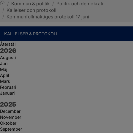
/
Kommun & politik
/
Politik och demokrati
/
Kallelser och protokoll
Sotenäs kommun
/
Kommunfullmäktiges protokoll 17 juni
KALLELSER & PROTOKOLL
Återställ
År:
2026
Augusti
Juni
Maj
April
Mars
Februari
Januari
År:
2025
December
November
Oktober
September