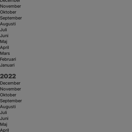
December
November
Oktober
September
Augusti
Juli
Juni
Maj
April
Mars
Februari
Januari
År:
2022
December
November
Oktober
September
Augusti
Juli
Juni
Maj
April