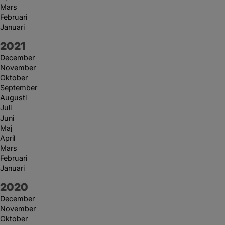
Mars
Februari
Januari
År:
2021
December
November
Oktober
September
Augusti
Juli
Juni
Maj
April
Mars
Februari
Januari
År:
2020
December
November
Oktober