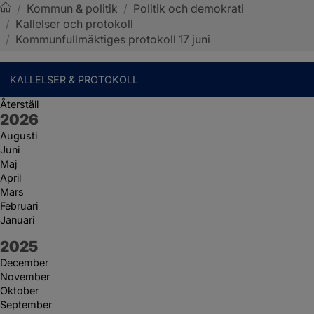
/
Kommun & politik
/
Politik och demokrati
/
Kallelser och protokoll
Sotenäs kommun
/
Kommunfullmäktiges protokoll 17 juni
KALLELSER & PROTOKOLL
Återställ
År:
2026
Augusti
Juni
Maj
April
Mars
Februari
Januari
År:
2025
December
November
Oktober
September