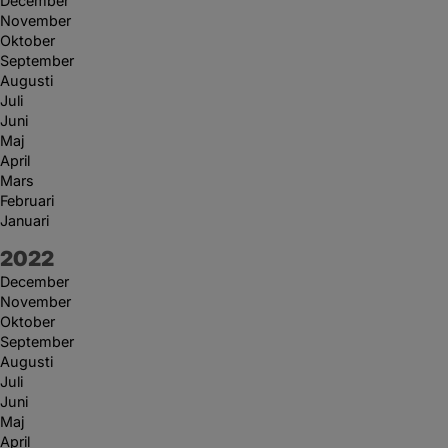
December
November
Oktober
September
Augusti
Juli
Juni
Maj
April
Mars
Februari
Januari
År:
2022
December
November
Oktober
September
Augusti
Juli
Juni
Maj
April