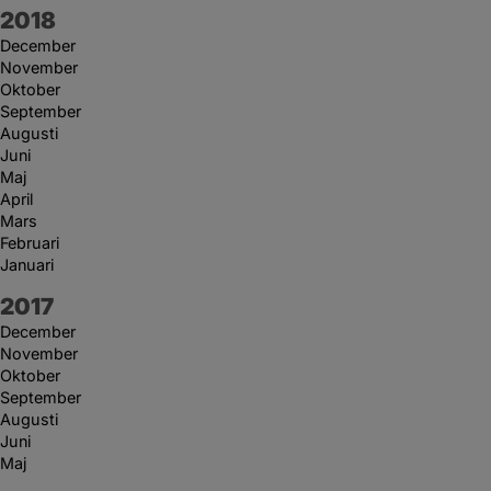
År:
2018
December
November
Oktober
September
Augusti
Juni
Maj
April
Mars
Februari
Januari
År:
2017
December
November
Oktober
September
Augusti
Juni
Maj