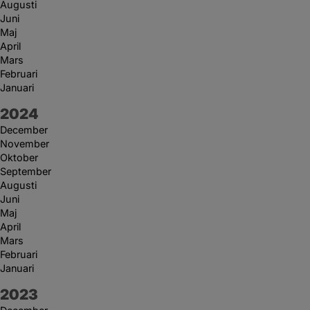
Augusti
Juni
Maj
April
Mars
Februari
Januari
År:
2024
December
November
Oktober
September
Augusti
Juni
Maj
April
Mars
Februari
Januari
År:
2023