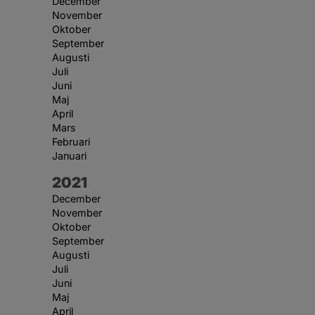
December
November
Oktober
September
Augusti
Juli
Juni
Maj
April
Mars
Februari
Januari
År:
2021
December
November
Oktober
September
Augusti
Juli
Juni
Maj
April