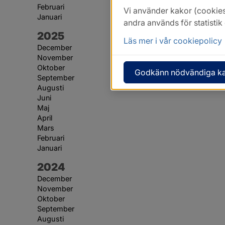
Februari
Vi använder kakor (cookies
Januari
andra används för statisti
År:
2025
Läs mer i vår cookiepolicy
December
November
Oktober
Godkänn nödvändiga k
September
Augusti
Juni
Maj
April
Mars
Februari
Januari
År:
2024
December
November
Oktober
September
Augusti