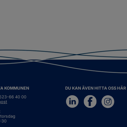
TA KOMMUNEN
DU KAN ÄVEN HITTA OSS HÄR
0523-66 40 00
post
:
 torsdag
6:30