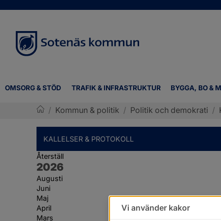
OMSORG & STÖD
TRAFIK & INFRASTRUKTUR
BYGGA, BO & M
/
Kommun & politik
/
Politik och demokrati
/
Sotenäs kommun
KALLELSER & PROTOKOLL
Återställ
År:
2026
Augusti
Juni
Maj
Vi använder kakor
April
Mars