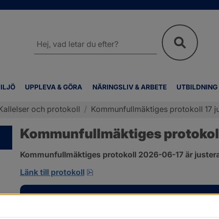
Sök
på
webbplatsen
ILJÖ
UPPLEVA & GÖRA
NÄRINGSLIV & ARBETE
UTBILDNING
Kallelser och protokoll
/
Kommunfullmäktiges protokoll 17 j
Kommunfullmäktiges protokoll 
Kommunfullmäktiges protokoll 2026-06-17 är justera
pdf, 1 MB, öppnas i nytt fönster.
Länk till protokoll
Kontakt