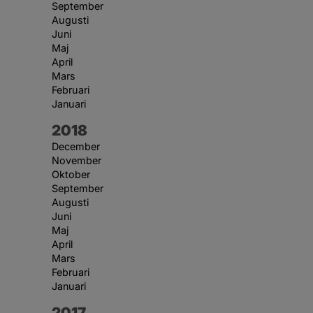
September
Augusti
Juni
Maj
April
Mars
Februari
Januari
År:
2018
December
November
Oktober
September
Augusti
Juni
Maj
April
Mars
Februari
Januari
År:
2017