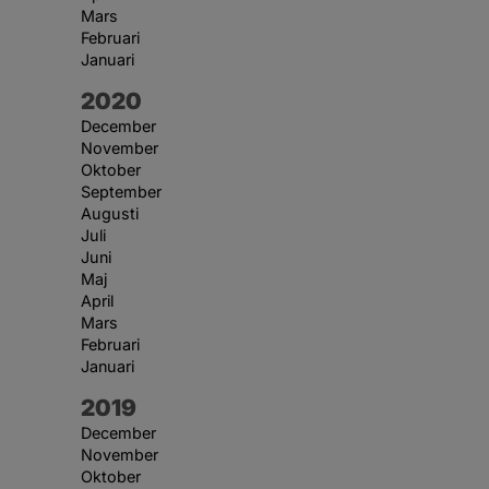
Mars
Februari
Januari
År:
2020
December
November
Oktober
September
Augusti
Juli
Juni
Maj
April
Mars
Februari
Januari
År:
2019
December
November
Oktober