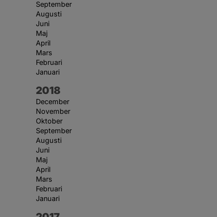
September
Augusti
Juni
Maj
April
Mars
Februari
Januari
År:
2018
December
November
Oktober
September
Augusti
Juni
Maj
April
Mars
Februari
Januari
År:
2017