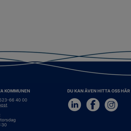
TA KOMMUNEN
DU KAN ÄVEN HITTA OSS HÄR
0523-66 40 00
post
:
 torsdag
6:30