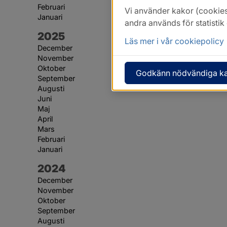
Februari
Vi använder kakor (cookies
Januari
andra används för statisti
År:
2025
Läs mer i vår cookiepolicy
December
November
Oktober
Godkänn nödvändiga k
September
Augusti
Juni
Maj
April
Mars
Februari
Januari
År:
2024
December
November
Oktober
September
Augusti