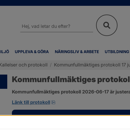
Sök
på
webbplatsen
ILJÖ
UPPLEVA & GÖRA
NÄRINGSLIV & ARBETE
UTBILDNING
Kallelser och protokoll
/
Kommunfullmäktiges protokoll 17 j
Kommunfullmäktiges protokoll 
Kommunfullmäktiges protokoll 2026-06-17 är justera
pdf, 1 MB, öppnas i nytt fönster.
Länk till protokoll
Kontakt