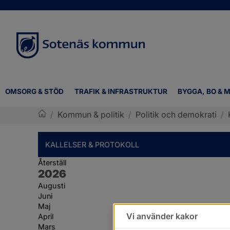
OMSORG & STÖD
TRAFIK & INFRASTRUKTUR
BYGGA, BO & M
/
Kommun & politik
/
Politik och demokrati
/
Sotenäs kommun
KALLELSER & PROTOKOLL
Återställ
År:
2026
Augusti
Juni
Maj
Vi använder kakor
April
Mars