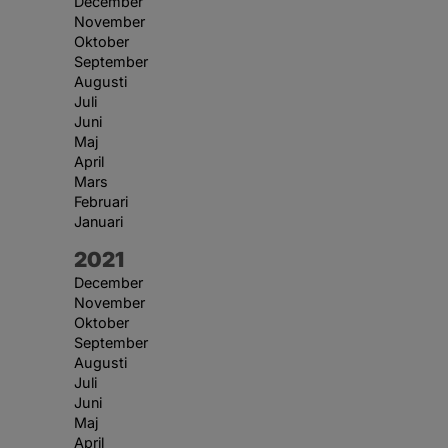
December
November
Oktober
September
Augusti
Juli
Juni
Maj
April
Mars
Februari
Januari
År:
2021
December
November
Oktober
September
Augusti
Juli
Juni
Maj
April