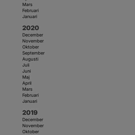
Mars
Februari
Januari
År:
2020
December
November
Oktober
September
Augusti
Juli
Juni
Maj
April
Mars
Februari
Januari
År:
2019
December
November
Oktober