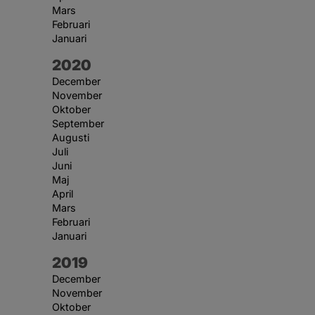
Mars
Februari
Januari
År:
2020
December
November
Oktober
September
Augusti
Juli
Juni
Maj
April
Mars
Februari
Januari
År:
2019
December
November
Oktober