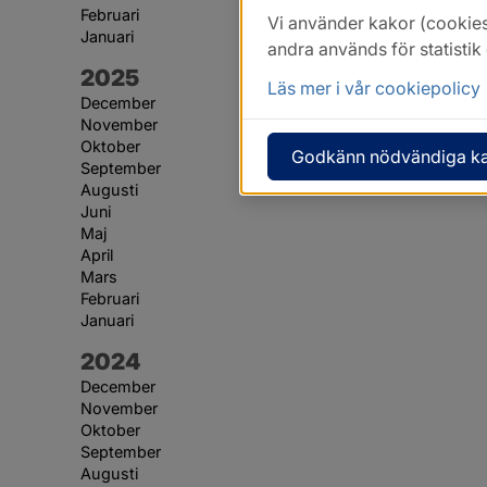
Februari
Vi använder kakor (cookies
Januari
andra används för statisti
År:
2025
Läs mer i vår cookiepolicy
December
November
Oktober
Godkänn nödvändiga k
September
Augusti
Juni
Maj
April
Mars
Februari
Januari
År:
2024
December
November
Oktober
September
Augusti