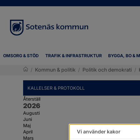
OMSORG & STÖD
TRAFIK & INFRASTRUKTUR
BYGGA, BO & M
/
Kommun & politik
/
Politik och demokrati
/
Sotenäs kommun
KALLELSER & PROTOKOLL
Återställ
År:
2026
Augusti
Juni
Maj
Vi använder kakor
April
Mars