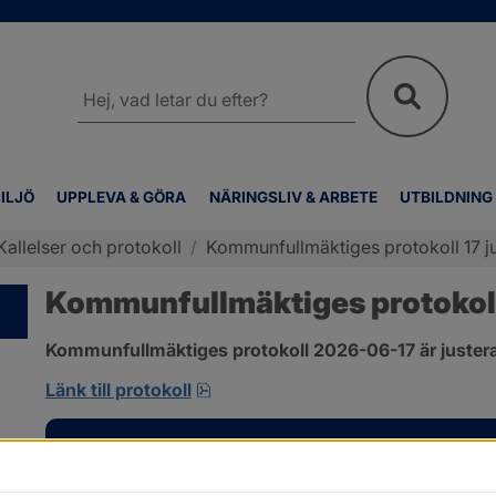
Sök
på
webbplatsen
ILJÖ
UPPLEVA & GÖRA
NÄRINGSLIV & ARBETE
UTBILDNING
Kallelser och protokoll
/
Kommunfullmäktiges protokoll 17 j
Kommunfullmäktiges protokoll 
Kommunfullmäktiges protokoll 2026-06-17 är justera
pdf, 1 MB, öppnas i nytt fönster.
Länk till protokoll
Kontakt