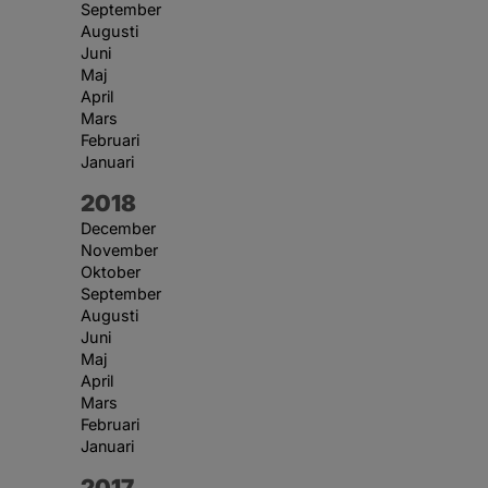
September
Augusti
Juni
Maj
April
Mars
Februari
Januari
År:
2018
December
November
Oktober
September
Augusti
Juni
Maj
April
Mars
Februari
Januari
År:
2017