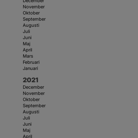
December
November
Oktober
September
Augusti
Juli
Juni
Maj
April
Mars
Februari
Januari
År:
2021
December
November
Oktober
September
Augusti
Juli
Juni
Maj
April