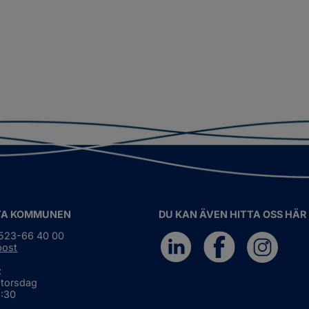
TA KOMMUNEN
DU KAN ÄVEN HITTA OSS HÄR
0523-66 40 00
post
:
 torsdag
6:30