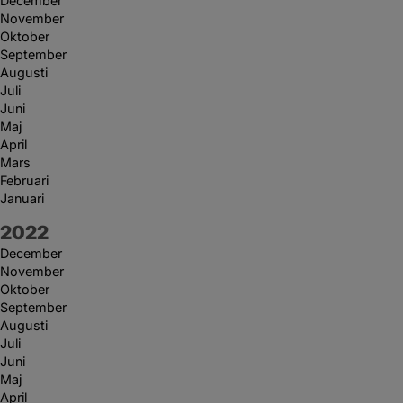
December
November
Oktober
September
Augusti
Juli
Juni
Maj
April
Mars
Februari
Januari
År:
2022
December
November
Oktober
September
Augusti
Juli
Juni
Maj
April