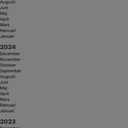
Augusti
Juni
Maj
April
Mars
Februari
Januari
År:
2024
December
November
Oktober
September
Augusti
Juni
Maj
April
Mars
Februari
Januari
År:
2023