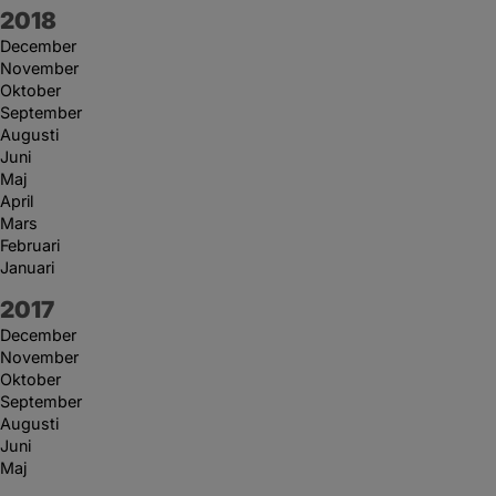
År:
2018
December
November
Oktober
September
Augusti
Juni
Maj
April
Mars
Februari
Januari
År:
2017
December
November
Oktober
September
Augusti
Juni
Maj