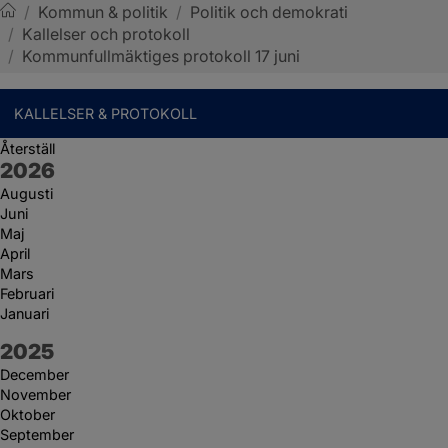
/
Kommun & politik
/
Politik och demokrati
/
Kallelser och protokoll
Sotenäs kommun
/
Kommunfullmäktiges protokoll 17 juni
KALLELSER & PROTOKOLL
Återställ
År:
2026
Augusti
Juni
Maj
April
Mars
Februari
Januari
År:
2025
December
November
Oktober
September