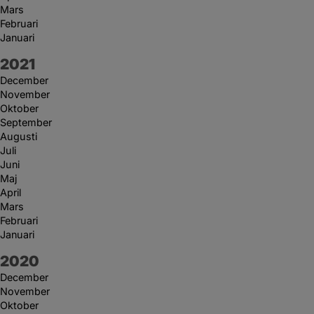
Mars
Februari
Januari
År:
2021
December
November
Oktober
September
Augusti
Juli
Juni
Maj
April
Mars
Februari
Januari
År:
2020
December
November
Oktober