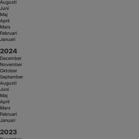
Augusti
Juni
Maj
April
Mars
Februari
Januari
År:
2024
December
November
Oktober
September
Augusti
Juni
Maj
April
Mars
Februari
Januari
År:
2023