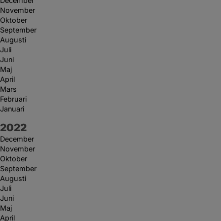
December
November
Oktober
September
Augusti
Juli
Juni
Maj
April
Mars
Februari
Januari
År:
2022
December
November
Oktober
September
Augusti
Juli
Juni
Maj
April