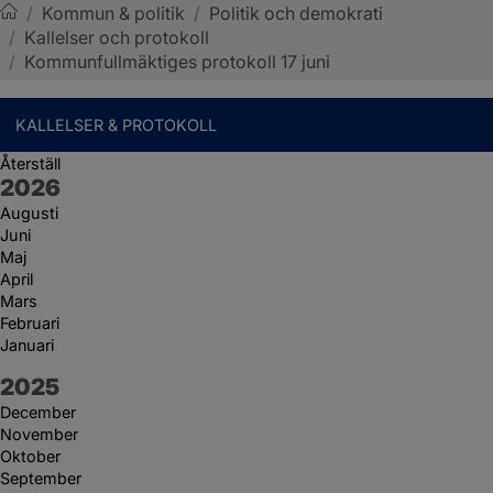
/
Kommun & politik
/
Politik och demokrati
/
Kallelser och protokoll
Sotenäs kommun
/
Kommunfullmäktiges protokoll 17 juni
KALLELSER & PROTOKOLL
Återställ
År:
2026
Augusti
Juni
Maj
April
Mars
Februari
Januari
År:
2025
December
November
Oktober
September