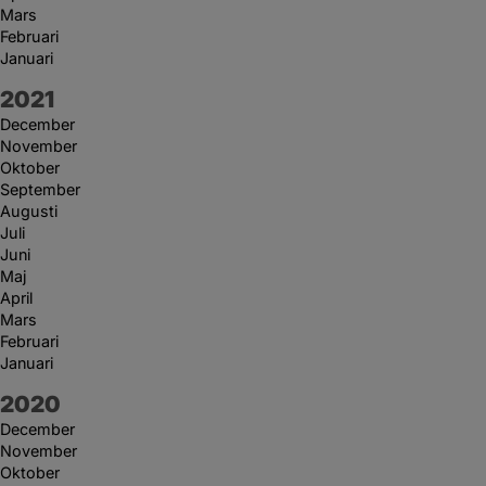
Mars
Februari
Januari
År:
2021
December
November
Oktober
September
Augusti
Juli
Juni
Maj
April
Mars
Februari
Januari
År:
2020
December
November
Oktober