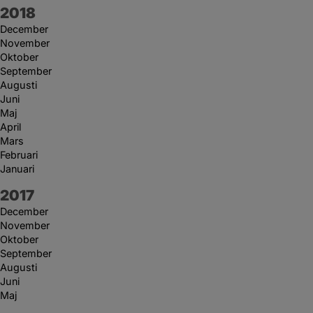
År:
2018
December
November
Oktober
September
Augusti
Juni
Maj
April
Mars
Februari
Januari
År:
2017
December
November
Oktober
September
Augusti
Juni
Maj