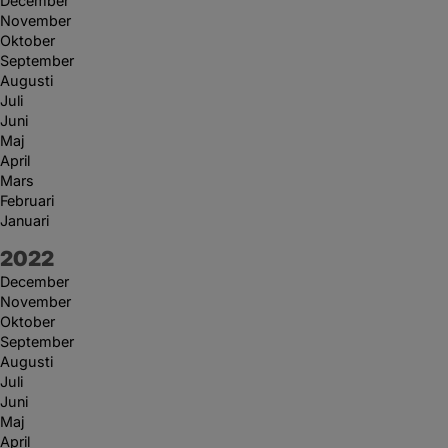
December
November
Oktober
September
Augusti
Juli
Juni
Maj
April
Mars
Februari
Januari
År:
2022
December
November
Oktober
September
Augusti
Juli
Juni
Maj
April