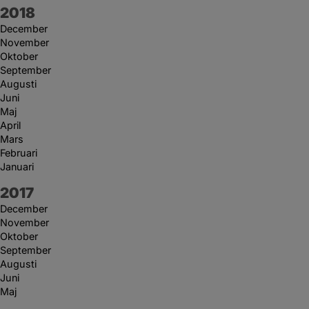
År:
2018
December
November
Oktober
September
Augusti
Juni
Maj
April
Mars
Februari
Januari
År:
2017
December
November
Oktober
September
Augusti
Juni
Maj