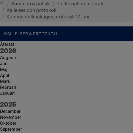
/
Kommun & politik
/
Politik och demokrati
/
Kallelser och protokoll
Sotenäs kommun
/
Kommunfullmäktiges protokoll 17 juni
KALLELSER & PROTOKOLL
Återställ
År:
2026
Augusti
Juni
Maj
April
Mars
Februari
Januari
År:
2025
December
November
Oktober
September