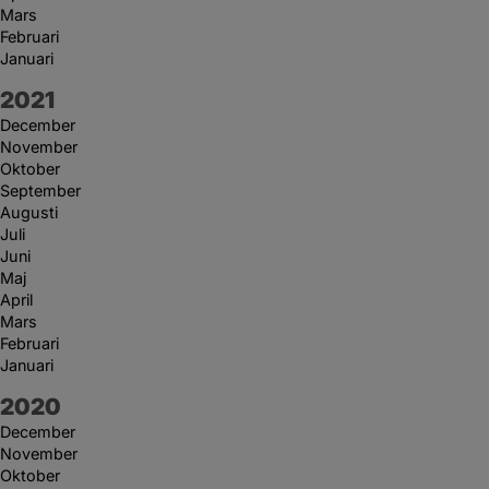
Mars
Februari
Januari
År:
2021
December
November
Oktober
September
Augusti
Juli
Juni
Maj
April
Mars
Februari
Januari
År:
2020
December
November
Oktober