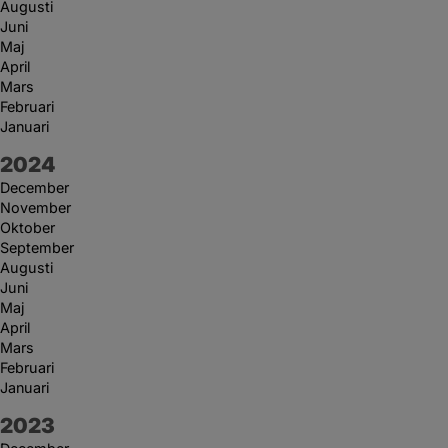
Augusti
Juni
Maj
April
Mars
Februari
Januari
År:
2024
December
November
Oktober
September
Augusti
Juni
Maj
April
Mars
Februari
Januari
År:
2023