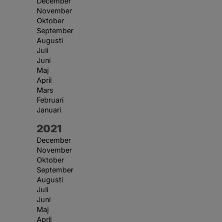
December
November
Oktober
September
Augusti
Juli
Juni
Maj
April
Mars
Februari
Januari
År:
2021
December
November
Oktober
September
Augusti
Juli
Juni
Maj
April