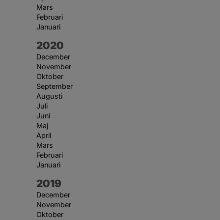
Mars
Februari
Januari
År:
2020
December
November
Oktober
September
Augusti
Juli
Juni
Maj
April
Mars
Februari
Januari
År:
2019
December
November
Oktober