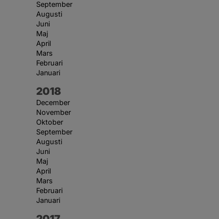
September
Augusti
Juni
Maj
April
Mars
Februari
Januari
År:
2018
December
November
Oktober
September
Augusti
Juni
Maj
April
Mars
Februari
Januari
År:
2017