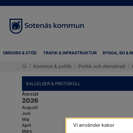
OMSORG & STÖD
TRAFIK & INFRASTRUKTUR
BYGGA, BO & M
/
Kommun & politik
/
Politik och demokrati
/
Sotenäs kommun
KALLELSER & PROTOKOLL
Återställ
År:
2026
Augusti
Juni
Maj
Vi använder kakor
April
Mars