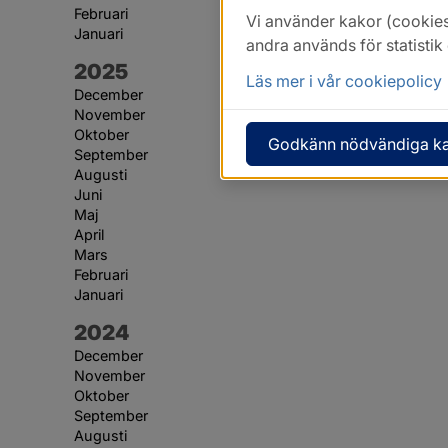
Februari
Vi använder kakor (cookies
Januari
andra används för statisti
År:
2025
Läs mer i vår cookiepolicy
December
November
Oktober
Godkänn nödvändiga k
September
Augusti
Juni
Maj
April
Mars
Februari
Januari
År:
2024
December
November
Oktober
September
Augusti