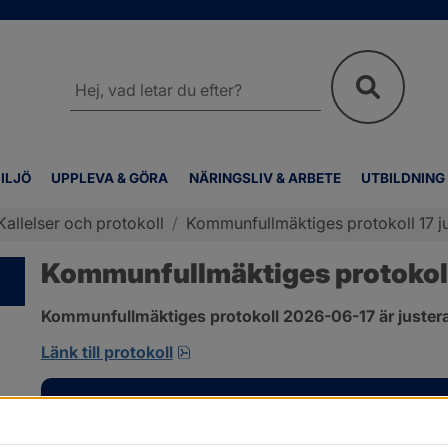
Sök
på
webbplatsen
ILJÖ
UPPLEVA & GÖRA
NÄRINGSLIV & ARBETE
UTBILDNING
Kallelser och protokoll
/
Kommunfullmäktiges protokoll 17 j
Kommunfullmäktiges protokoll 
Kommunfullmäktiges protokoll 2026-06-17 är justera
pdf, 1 MB, öppnas i nytt fönster.
Länk till protokoll
Kontakt