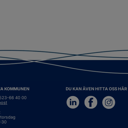
TA KOMMUNEN
DU KAN ÄVEN HITTA OSS HÄR
0523-66 40 00
post
:
 torsdag
6:30