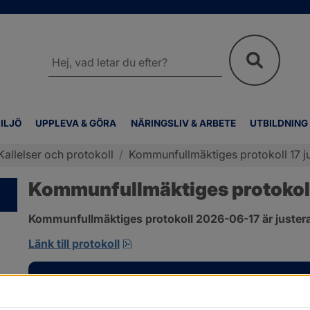
Sök
på
webbplatsen
ILJÖ
UPPLEVA & GÖRA
NÄRINGSLIV & ARBETE
UTBILDNING
Kallelser och protokoll
/
Kommunfullmäktiges protokoll 17 j
Kommunfullmäktiges protokoll 
Kommunfullmäktiges protokoll 2026-06-17 är justera
pdf, 1 MB, öppnas i nytt fönster.
Länk till protokoll
Kontakt