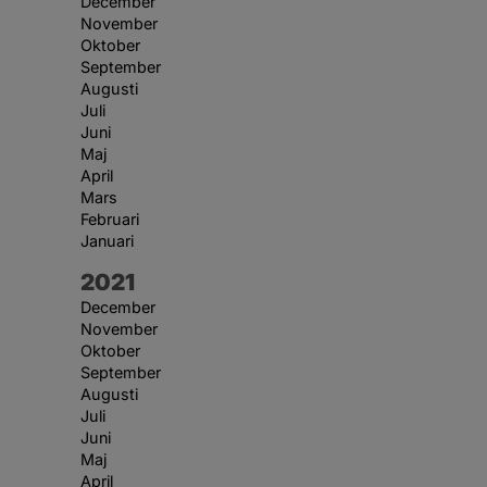
December
November
Oktober
September
Augusti
Juli
Juni
Maj
April
Mars
Februari
Januari
År:
2021
December
November
Oktober
September
Augusti
Juli
Juni
Maj
April