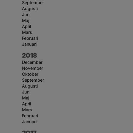
September
Augusti
Juni
Maj
April
Mars
Februari
Januari
År:
2018
December
November
Oktober
September
Augusti
Juni
Maj
April
Mars
Februari
Januari
År:
2017