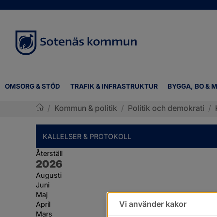
OMSORG & STÖD
TRAFIK & INFRASTRUKTUR
BYGGA, BO & M
/
Kommun & politik
/
Politik och demokrati
/
Sotenäs kommun
KALLELSER & PROTOKOLL
Återställ
År:
2026
Augusti
Juni
Maj
Vi använder kakor
April
Mars