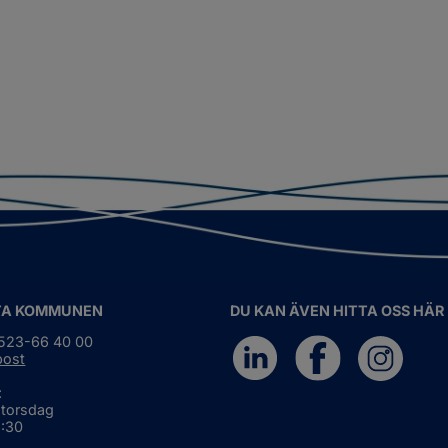
TA KOMMUNEN
DU KAN ÄVEN HITTA OSS HÄR
0523-66 40 00
post
:
 torsdag
6:30