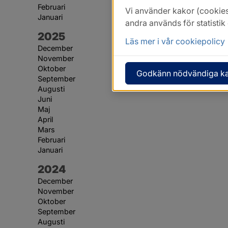
Februari
Vi använder kakor (cookies
Januari
andra används för statisti
År:
2025
Läs mer i vår cookiepolicy
December
November
Oktober
Godkänn nödvändiga k
September
Augusti
Juni
Maj
April
Mars
Februari
Januari
År:
2024
December
November
Oktober
September
Augusti