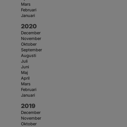
Mars
Februari
Januari
År:
2020
December
November
Oktober
September
Augusti
Juli
Juni
Maj
April
Mars
Februari
Januari
År:
2019
December
November
Oktober