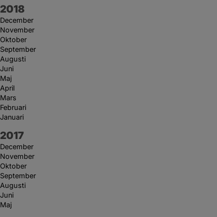
År:
2018
December
November
Oktober
September
Augusti
Juni
Maj
April
Mars
Februari
Januari
År:
2017
December
November
Oktober
September
Augusti
Juni
Maj