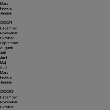
Mars
Februari
Januari
År:
2021
December
November
Oktober
September
Augusti
Juli
Juni
Maj
April
Mars
Februari
Januari
År:
2020
December
November
Oktober