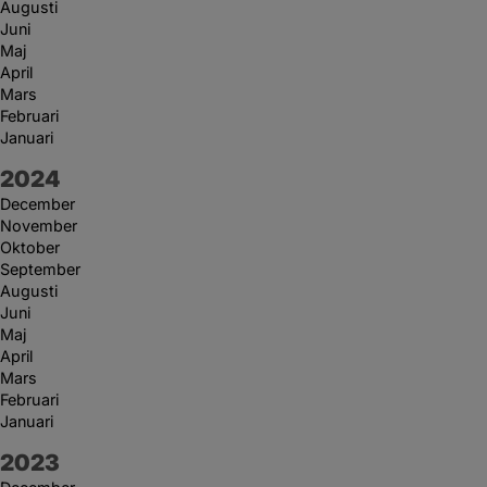
Augusti
Juni
Maj
April
Mars
Februari
Januari
År:
2024
December
November
Oktober
September
Augusti
Juni
Maj
April
Mars
Februari
Januari
År:
2023