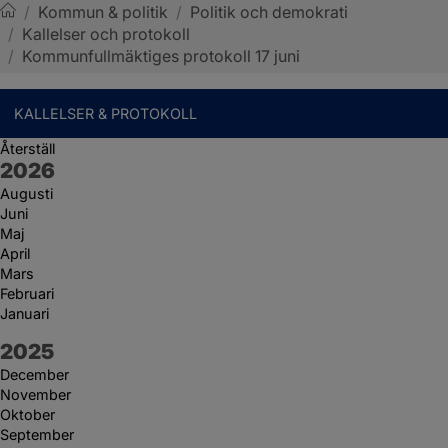
/
Kommun & politik
/
Politik och demokrati
/
Kallelser och protokoll
Sotenäs kommun
/
Kommunfullmäktiges protokoll 17 juni
KALLELSER & PROTOKOLL
Återställ
År:
2026
Augusti
Juni
Maj
April
Mars
Februari
Januari
År:
2025
December
November
Oktober
September