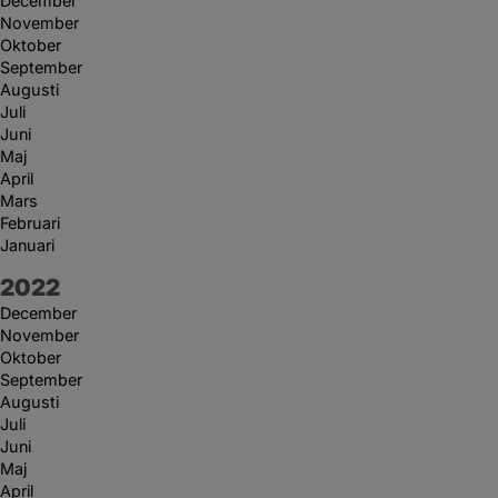
December
November
Oktober
September
Augusti
Juli
Juni
Maj
April
Mars
Februari
Januari
År:
2022
December
November
Oktober
September
Augusti
Juli
Juni
Maj
April