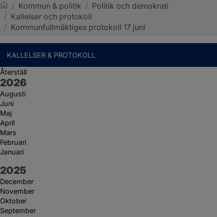
/
Kommun & politik
/
Politik och demokrati
/
Kallelser och protokoll
Sotenäs kommun
/
Kommunfullmäktiges protokoll 17 juni
KALLELSER & PROTOKOLL
Återställ
År:
2026
Augusti
Juni
Maj
April
Mars
Februari
Januari
År:
2025
December
November
Oktober
September