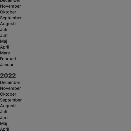
December
November
Oktober
September
Augusti
Juli
Juni
Maj
April
Mars
Februari
Januari
År:
2022
December
November
Oktober
September
Augusti
Juli
Juni
Maj
April