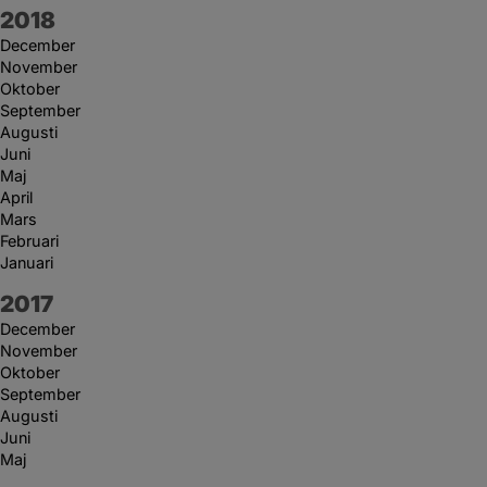
År:
2018
December
November
Oktober
September
Augusti
Juni
Maj
April
Mars
Februari
Januari
År:
2017
December
November
Oktober
September
Augusti
Juni
Maj