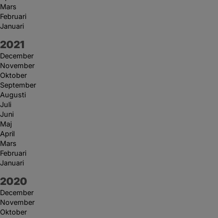
Mars
Februari
Januari
År:
2021
December
November
Oktober
September
Augusti
Juli
Juni
Maj
April
Mars
Februari
Januari
År:
2020
December
November
Oktober