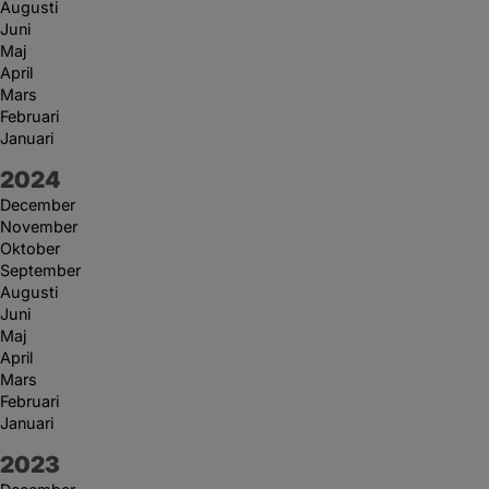
Augusti
Juni
Maj
April
Mars
Februari
Januari
År:
2024
December
November
Oktober
September
Augusti
Juni
Maj
April
Mars
Februari
Januari
År:
2023