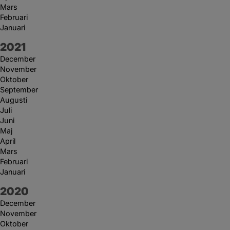
Mars
Februari
Januari
År:
2021
December
November
Oktober
September
Augusti
Juli
Juni
Maj
April
Mars
Februari
Januari
År:
2020
December
November
Oktober