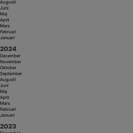
Augusti
Juni
Maj
April
Mars
Februari
Januari
År:
2024
December
November
Oktober
September
Augusti
Juni
Maj
April
Mars
Februari
Januari
År:
2023