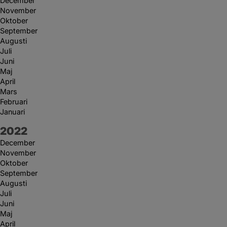
December
November
Oktober
September
Augusti
Juli
Juni
Maj
April
Mars
Februari
Januari
År:
2022
December
November
Oktober
September
Augusti
Juli
Juni
Maj
April