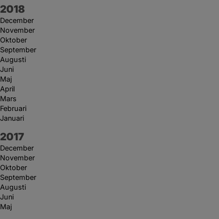
År:
2018
December
November
Oktober
September
Augusti
Juni
Maj
April
Mars
Februari
Januari
År:
2017
December
November
Oktober
September
Augusti
Juni
Maj