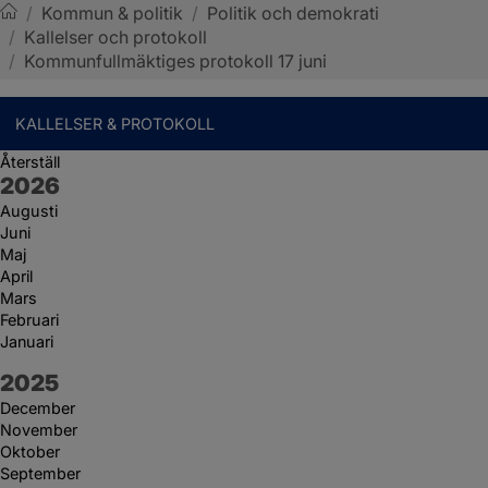
/
Kommun & politik
/
Politik och demokrati
/
Kallelser och protokoll
Sotenäs kommun
/
Kommunfullmäktiges protokoll 17 juni
KALLELSER & PROTOKOLL
Återställ
År:
2026
Augusti
Juni
Maj
April
Mars
Februari
Januari
År:
2025
December
November
Oktober
September