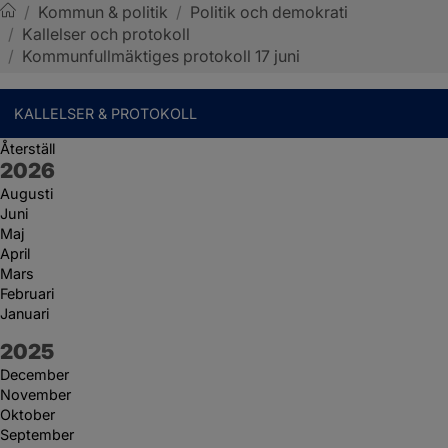
/
Kommun & politik
/
Politik och demokrati
/
Kallelser och protokoll
Sotenäs kommun
/
Kommunfullmäktiges protokoll 17 juni
KALLELSER & PROTOKOLL
Återställ
År:
2026
Augusti
Juni
Maj
April
Mars
Februari
Januari
År:
2025
December
November
Oktober
September