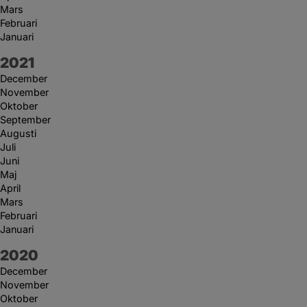
Mars
Februari
Januari
År:
2021
December
November
Oktober
September
Augusti
Juli
Juni
Maj
April
Mars
Februari
Januari
År:
2020
December
November
Oktober