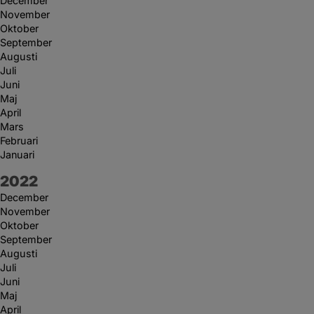
December
November
Oktober
September
Augusti
Juli
Juni
Maj
April
Mars
Februari
Januari
År:
2022
December
November
Oktober
September
Augusti
Juli
Juni
Maj
April