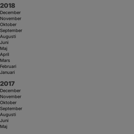
År:
2018
December
November
Oktober
September
Augusti
Juni
Maj
April
Mars
Februari
Januari
År:
2017
December
November
Oktober
September
Augusti
Juni
Maj