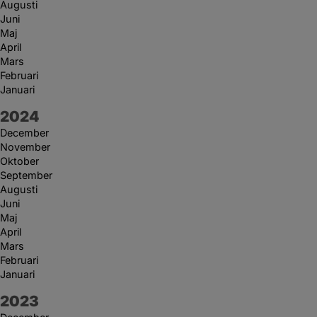
Augusti
Juni
Maj
April
Mars
Februari
Januari
År:
2024
December
November
Oktober
September
Augusti
Juni
Maj
April
Mars
Februari
Januari
År:
2023