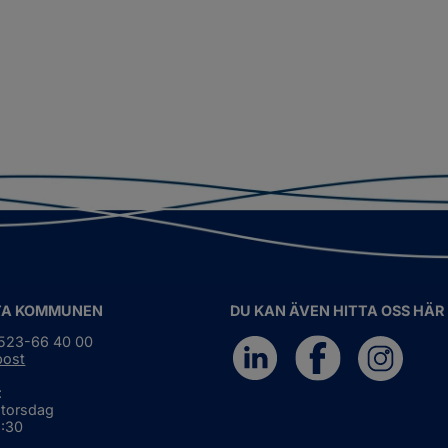
TA KOMMUNEN
DU KAN ÄVEN HITTA OSS HÄR
0523-66 40 00
post
:
 torsdag
6:30