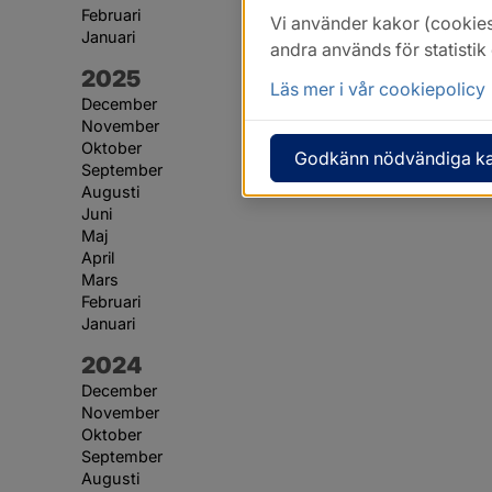
Februari
Vi använder kakor (cookies
Januari
andra används för statisti
År:
2025
Läs mer i vår cookiepolicy
December
November
Oktober
Godkänn nödvändiga k
September
Augusti
Juni
Maj
April
Mars
Februari
Januari
År:
2024
December
November
Oktober
September
Augusti