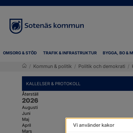
OMSORG & STÖD
TRAFIK & INFRASTRUKTUR
BYGGA, BO & M
/
Kommun & politik
/
Politik och demokrati
/
Sotenäs kommun
KALLELSER & PROTOKOLL
Återställ
År:
2026
Augusti
Juni
Maj
Vi använder kakor
April
Mars