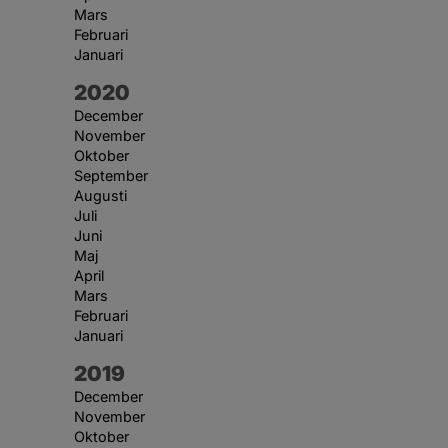
Mars
Februari
Januari
År:
2020
December
November
Oktober
September
Augusti
Juli
Juni
Maj
April
Mars
Februari
Januari
År:
2019
December
November
Oktober