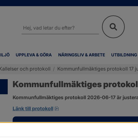
Sök
på
webbplatsen
ILJÖ
UPPLEVA & GÖRA
NÄRINGSLIV & ARBETE
UTBILDNING
Kallelser och protokoll
/
Kommunfullmäktiges protokoll 17 j
Kommunfullmäktiges protokoll 
Kommunfullmäktiges protokoll 2026-06-17 är justera
pdf, 1 MB, öppnas i nytt fönster.
Länk till protokoll
Kontakt