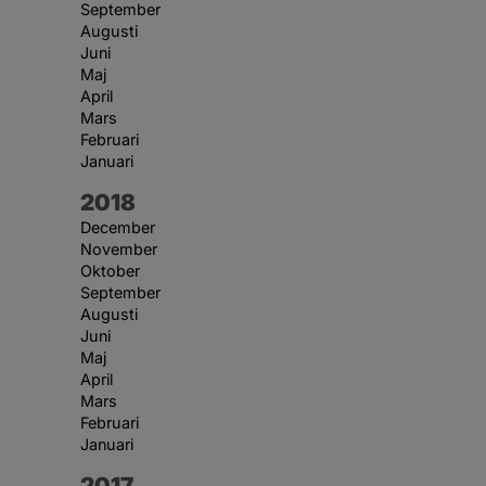
September
Augusti
Juni
Maj
April
Mars
Februari
Januari
År:
2018
December
November
Oktober
September
Augusti
Juni
Maj
April
Mars
Februari
Januari
År:
2017