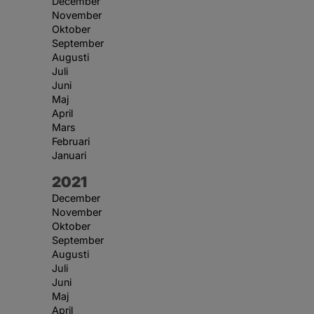
December
November
Oktober
September
Augusti
Juli
Juni
Maj
April
Mars
Februari
Januari
År:
2021
December
November
Oktober
September
Augusti
Juli
Juni
Maj
April