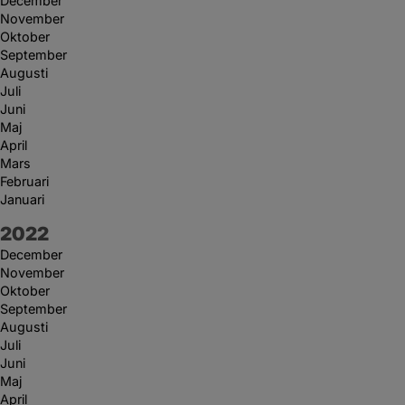
December
November
Oktober
September
Augusti
Juli
Juni
Maj
April
Mars
Februari
Januari
År:
2022
December
November
Oktober
September
Augusti
Juli
Juni
Maj
April