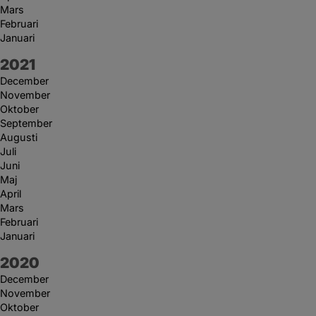
Mars
Februari
Januari
År:
2021
December
November
Oktober
September
Augusti
Juli
Juni
Maj
April
Mars
Februari
Januari
År:
2020
December
November
Oktober