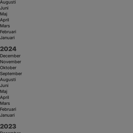
Augusti
Juni
Maj
April
Mars
Februari
Januari
År:
2024
December
November
Oktober
September
Augusti
Juni
Maj
April
Mars
Februari
Januari
År:
2023