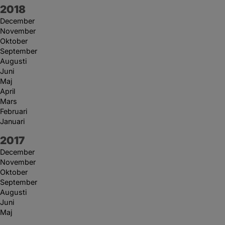
År:
2018
December
November
Oktober
September
Augusti
Juni
Maj
April
Mars
Februari
Januari
År:
2017
December
November
Oktober
September
Augusti
Juni
Maj