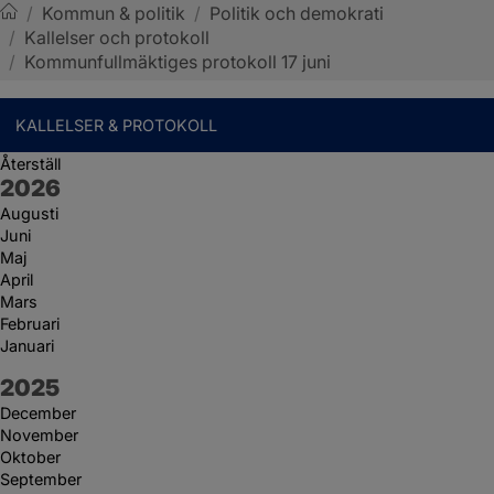
/
Kommun & politik
/
Politik och demokrati
/
Kallelser och protokoll
Sotenäs kommun
/
Kommunfullmäktiges protokoll 17 juni
KALLELSER & PROTOKOLL
Återställ
År:
2026
Augusti
Juni
Maj
April
Mars
Februari
Januari
År:
2025
December
November
Oktober
September