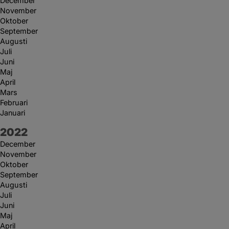
December
November
Oktober
September
Augusti
Juli
Juni
Maj
April
Mars
Februari
Januari
År:
2022
December
November
Oktober
September
Augusti
Juli
Juni
Maj
April