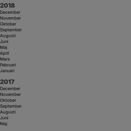
År:
2018
December
November
Oktober
September
Augusti
Juni
Maj
April
Mars
Februari
Januari
År:
2017
December
November
Oktober
September
Augusti
Juni
Maj