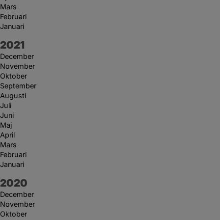
Mars
Februari
Januari
År:
2021
December
November
Oktober
September
Augusti
Juli
Juni
Maj
April
Mars
Februari
Januari
År:
2020
December
November
Oktober