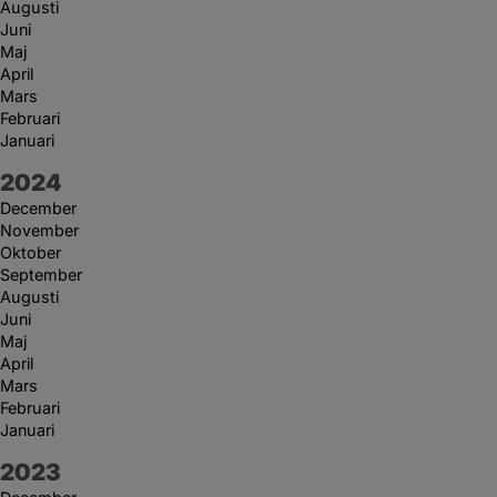
Augusti
Juni
Maj
April
Mars
Februari
Januari
År:
2024
December
November
Oktober
September
Augusti
Juni
Maj
April
Mars
Februari
Januari
År:
2023