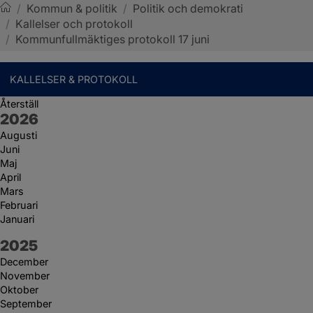
/
Kommun & politik
/
Politik och demokrati
/
Kallelser och protokoll
Sotenäs kommun
/
Kommunfullmäktiges protokoll 17 juni
KALLELSER & PROTOKOLL
Återställ
År:
2026
Augusti
Juni
Maj
April
Mars
Februari
Januari
År:
2025
December
November
Oktober
September