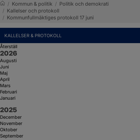
/
Kommun & politik
/
Politik och demokrati
/
Kallelser och protokoll
Sotenäs kommun
/
Kommunfullmäktiges protokoll 17 juni
KALLELSER & PROTOKOLL
Återställ
År:
2026
Augusti
Juni
Maj
April
Mars
Februari
Januari
År:
2025
December
November
Oktober
September