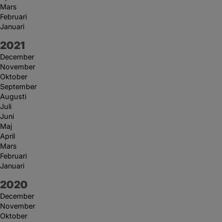
Mars
Februari
Januari
År:
2021
December
November
Oktober
September
Augusti
Juli
Juni
Maj
April
Mars
Februari
Januari
År:
2020
December
November
Oktober