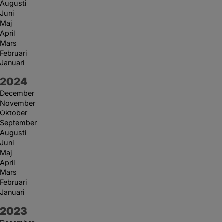
Augusti
Juni
Maj
April
Mars
Februari
Januari
År:
2024
December
November
Oktober
September
Augusti
Juni
Maj
April
Mars
Februari
Januari
År:
2023