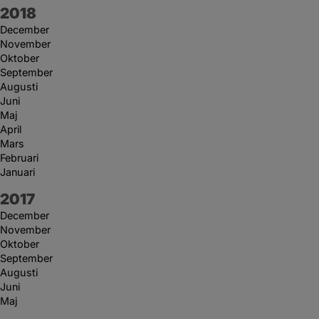
År:
2018
December
November
Oktober
September
Augusti
Juni
Maj
April
Mars
Februari
Januari
År:
2017
December
November
Oktober
September
Augusti
Juni
Maj