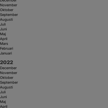
December
November
Oktober
September
Augusti
Juli
Juni
Maj
April
Mars
Februari
Januari
År:
2022
December
November
Oktober
September
Augusti
Juli
Juni
Maj
April