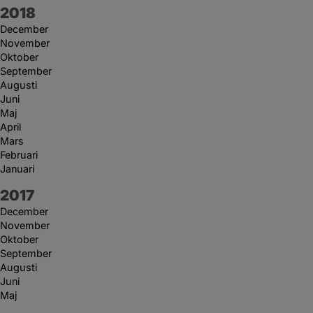
År:
2018
December
November
Oktober
September
Augusti
Juni
Maj
April
Mars
Februari
Januari
År:
2017
December
November
Oktober
September
Augusti
Juni
Maj