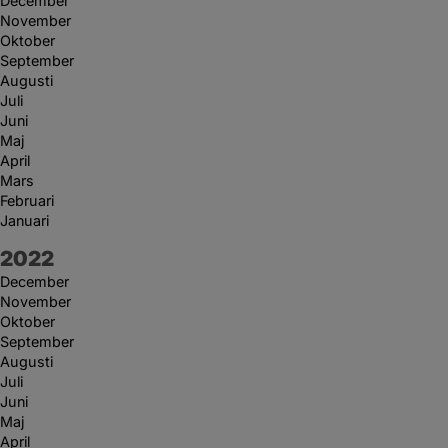
December
November
Oktober
September
Augusti
Juli
Juni
Maj
April
Mars
Februari
Januari
År:
2022
December
November
Oktober
September
Augusti
Juli
Juni
Maj
April