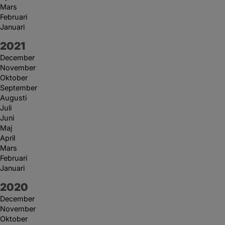
Mars
Februari
Januari
År:
2021
December
November
Oktober
September
Augusti
Juli
Juni
Maj
April
Mars
Februari
Januari
År:
2020
December
November
Oktober