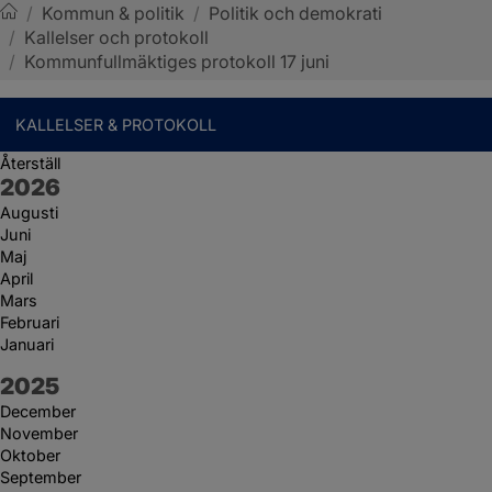
/
Kommun & politik
/
Politik och demokrati
/
Kallelser och protokoll
Sotenäs kommun
/
Kommunfullmäktiges protokoll 17 juni
KALLELSER & PROTOKOLL
Återställ
År:
2026
Augusti
Juni
Maj
April
Mars
Februari
Januari
År:
2025
December
November
Oktober
September