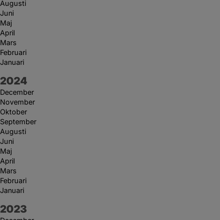
Augusti
Juni
Maj
April
Mars
Februari
Januari
År:
2024
December
November
Oktober
September
Augusti
Juni
Maj
April
Mars
Februari
Januari
År:
2023