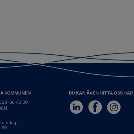
TA KOMMUNEN
DU KAN ÄVEN HITTA OSS HÄR
0523-66 40 00
post
:
 torsdag
6:30