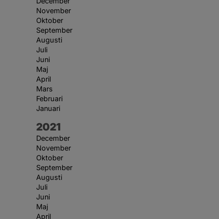
December
November
Oktober
September
Augusti
Juli
Juni
Maj
April
Mars
Februari
Januari
År:
2021
December
November
Oktober
September
Augusti
Juli
Juni
Maj
April