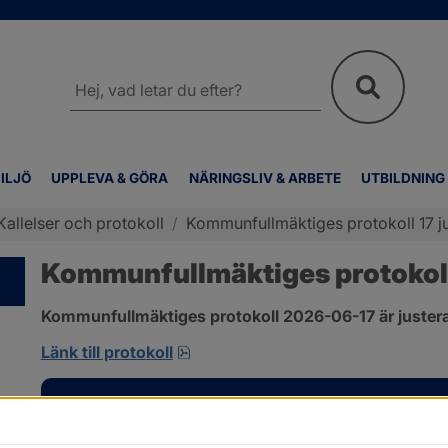
Sök
på
webbplatsen
ILJÖ
UPPLEVA & GÖRA
NÄRINGSLIV & ARBETE
UTBILDNING
Kallelser och protokoll
/
Kommunfullmäktiges protokoll 17 j
Kommunfullmäktiges protokoll 
Kommunfullmäktiges protokoll 2026-06-17 är justera
pdf, 1 MB, öppnas i nytt fönster.
Länk till protokoll
Kontakt