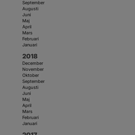
September
Augusti
Juni
Maj
April
Mars
Februari
Januari
År:
2018
December
November
Oktober
September
Augusti
Juni
Maj
April
Mars
Februari
Januari
År:
2017