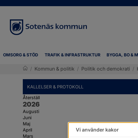
OMSORG & STÖD
TRAFIK & INFRASTRUKTUR
BYGGA, BO & M
/
Kommun & politik
/
Politik och demokrati
/
Sotenäs kommun
KALLELSER & PROTOKOLL
Återställ
År:
2026
Augusti
Juni
Maj
Vi använder kakor
April
Mars