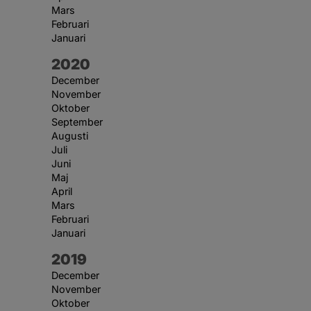
Mars
Februari
Januari
År:
2020
December
November
Oktober
September
Augusti
Juli
Juni
Maj
April
Mars
Februari
Januari
År:
2019
December
November
Oktober