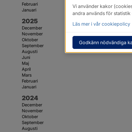
Februari
Vi använder kakor (cookies
Januari
andra används för statisti
År:
2025
Läs mer i vår cookiepolicy
December
November
Oktober
Godkänn nödvändiga k
September
Augusti
Juni
Maj
April
Mars
Februari
Januari
År:
2024
December
November
Oktober
September
Augusti