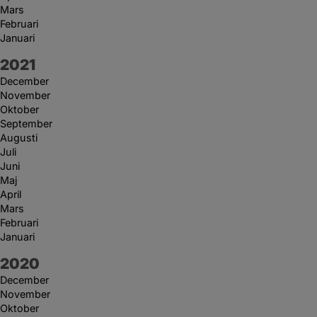
Mars
Februari
Januari
År:
2021
December
November
Oktober
September
Augusti
Juli
Juni
Maj
April
Mars
Februari
Januari
År:
2020
December
November
Oktober