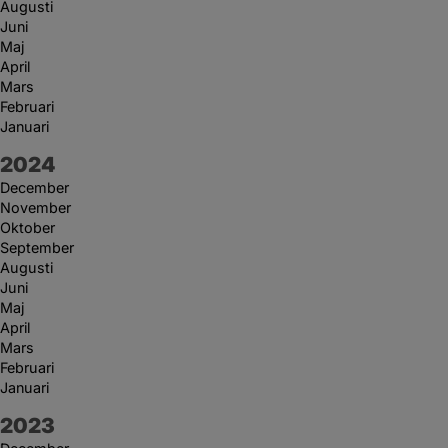
Augusti
Juni
Maj
April
Mars
Februari
Januari
År:
2024
December
November
Oktober
September
Augusti
Juni
Maj
April
Mars
Februari
Januari
År:
2023