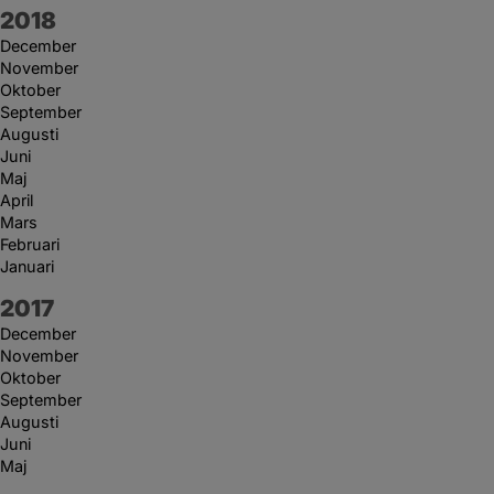
År:
2018
December
November
Oktober
September
Augusti
Juni
Maj
April
Mars
Februari
Januari
År:
2017
December
November
Oktober
September
Augusti
Juni
Maj