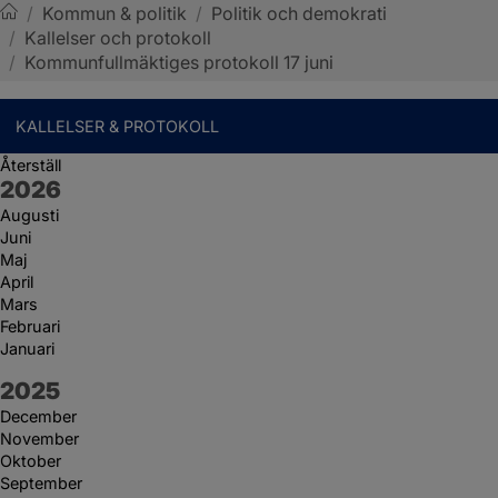
/
Kommun & politik
/
Politik och demokrati
/
Kallelser och protokoll
Sotenäs kommun
/
Kommunfullmäktiges protokoll 17 juni
KALLELSER & PROTOKOLL
Återställ
År:
2026
Augusti
Juni
Maj
April
Mars
Februari
Januari
År:
2025
December
November
Oktober
September