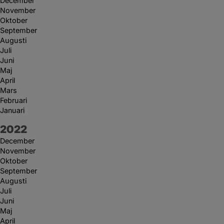
December
November
Oktober
September
Augusti
Juli
Juni
Maj
April
Mars
Februari
Januari
År:
2022
December
November
Oktober
September
Augusti
Juli
Juni
Maj
April