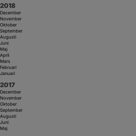
År:
2018
December
November
Oktober
September
Augusti
Juni
Maj
April
Mars
Februari
Januari
År:
2017
December
November
Oktober
September
Augusti
Juni
Maj