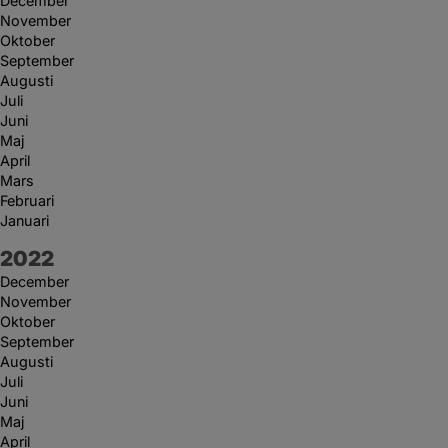
December
November
Oktober
September
Augusti
Juli
Juni
Maj
April
Mars
Februari
Januari
År:
2022
December
November
Oktober
September
Augusti
Juli
Juni
Maj
April