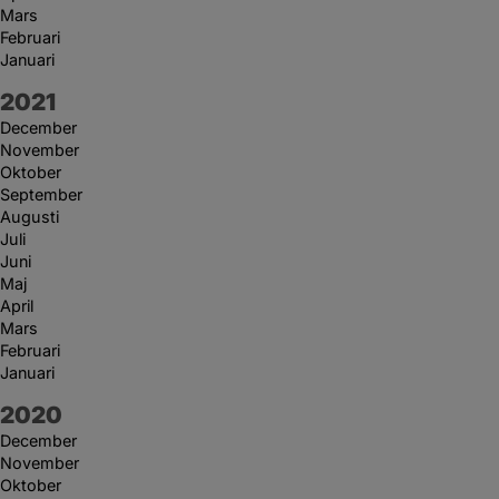
Mars
Februari
Januari
År:
2021
December
November
Oktober
September
Augusti
Juli
Juni
Maj
April
Mars
Februari
Januari
År:
2020
December
November
Oktober