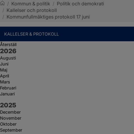
/
Kommun & politik
/
Politik och demokrati
/
Kallelser och protokoll
Sotenäs kommun
/
Kommunfullmäktiges protokoll 17 juni
KALLELSER & PROTOKOLL
Återställ
År:
2026
Augusti
Juni
Maj
April
Mars
Februari
Januari
År:
2025
December
November
Oktober
September