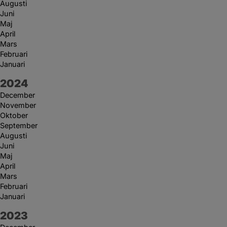
Augusti
Juni
Maj
April
Mars
Februari
Januari
År:
2024
December
November
Oktober
September
Augusti
Juni
Maj
April
Mars
Februari
Januari
År:
2023