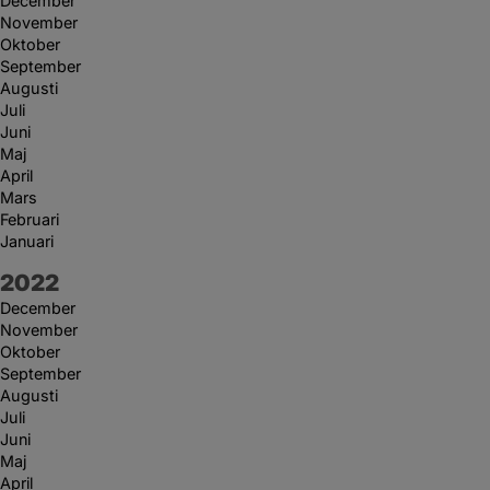
December
November
Oktober
September
Augusti
Juli
Juni
Maj
April
Mars
Februari
Januari
År:
2022
December
November
Oktober
September
Augusti
Juli
Juni
Maj
April