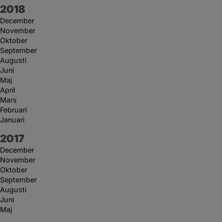
År:
2018
December
November
Oktober
September
Augusti
Juni
Maj
April
Mars
Februari
Januari
År:
2017
December
November
Oktober
September
Augusti
Juni
Maj