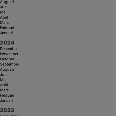
Augusti
Juni
Maj
April
Mars
Februari
Januari
År:
2024
December
November
Oktober
September
Augusti
Juni
Maj
April
Mars
Februari
Januari
År:
2023