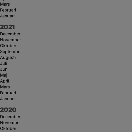
Mars
Februari
Januari
År:
2021
December
November
Oktober
September
Augusti
Juli
Juni
Maj
April
Mars
Februari
Januari
År:
2020
December
November
Oktober