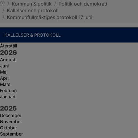
/
Kommun & politik
/
Politik och demokrati
/
Kallelser och protokoll
Sotenäs kommun
/
Kommunfullmäktiges protokoll 17 juni
KALLELSER & PROTOKOLL
Återställ
År:
2026
Augusti
Juni
Maj
April
Mars
Februari
Januari
År:
2025
December
November
Oktober
September