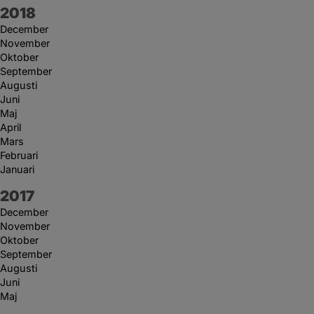
År:
2018
December
November
Oktober
September
Augusti
Juni
Maj
April
Mars
Februari
Januari
År:
2017
December
November
Oktober
September
Augusti
Juni
Maj