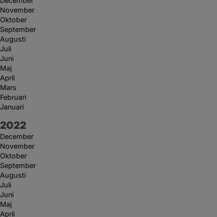
December
November
Oktober
September
Augusti
Juli
Juni
Maj
April
Mars
Februari
Januari
År:
2022
December
November
Oktober
September
Augusti
Juli
Juni
Maj
April