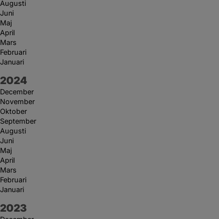
Augusti
Juni
Maj
April
Mars
Februari
Januari
År:
2024
December
November
Oktober
September
Augusti
Juni
Maj
April
Mars
Februari
Januari
År:
2023