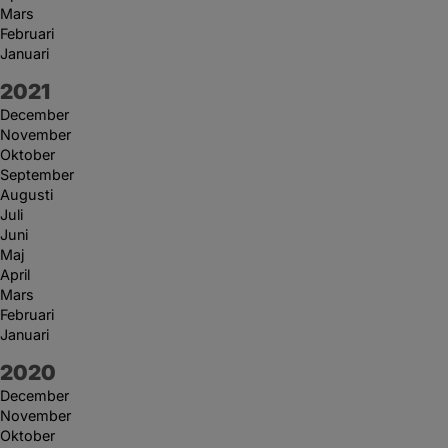
Mars
Februari
Januari
År:
2021
December
November
Oktober
September
Augusti
Juli
Juni
Maj
April
Mars
Februari
Januari
År:
2020
December
November
Oktober