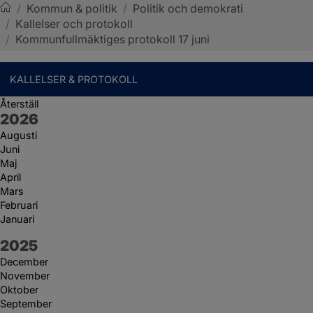
/
Kommun & politik
/
Politik och demokrati
/
Kallelser och protokoll
Sotenäs kommun
/
Kommunfullmäktiges protokoll 17 juni
KALLELSER & PROTOKOLL
Återställ
År:
2026
Augusti
Juni
Maj
April
Mars
Februari
Januari
År:
2025
December
November
Oktober
September