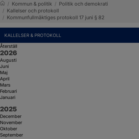
/
Kommun & politik
/
Politik och demokrati
/
Kallelser och protokoll
Sotenäs kommun
/
Kommunfullmäktiges protokoll 17 juni § 82
KALLELSER & PROTOKOLL
Återställ
År:
2026
Augusti
Juni
Maj
April
Mars
Februari
Januari
År:
2025
December
November
Oktober
September