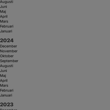
Augusti
Juni
Maj
April
Mars
Februari
Januari
År:
2024
December
November
Oktober
September
Augusti
Juni
Maj
April
Mars
Februari
Januari
År:
2023