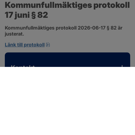
Kommunfullmäktiges protokoll 
17 juni § 82
Kommunfullmäktiges protokoll 2026-06-17 § 82 är 
justerat.
pdf, 585 kB, öppnas i nytt fönster.
Länk till protokoll
Kontakt