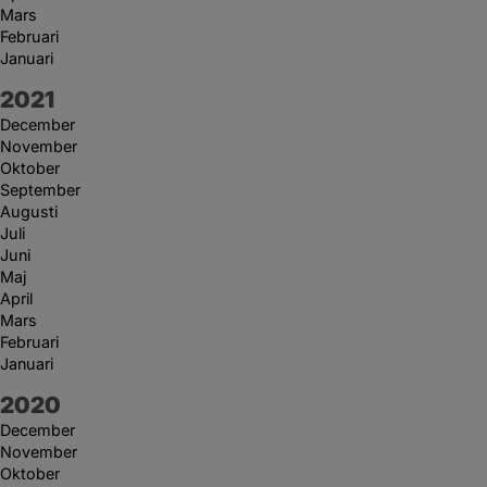
Mars
Februari
Januari
År:
2021
December
November
Oktober
September
Augusti
Juli
Juni
Maj
April
Mars
Februari
Januari
År:
2020
December
November
Oktober