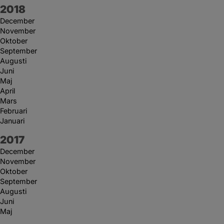
År:
2018
December
November
Oktober
September
Augusti
Juni
Maj
April
Mars
Februari
Januari
År:
2017
December
November
Oktober
September
Augusti
Juni
Maj