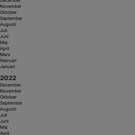
December
November
Oktober
September
Augusti
Juli
Juni
Maj
April
Mars
Februari
Januari
År:
2022
December
November
Oktober
September
Augusti
Juli
Juni
Maj
April