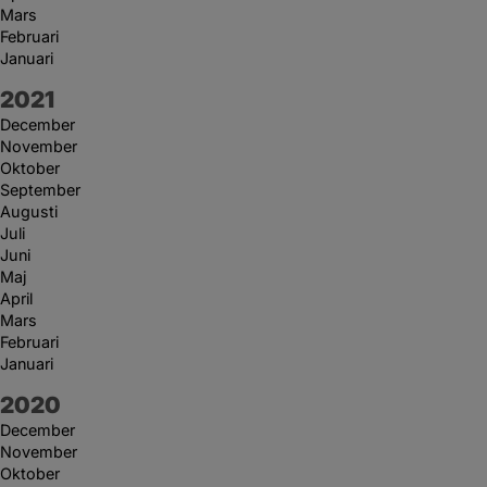
Mars
Februari
Januari
År:
2021
December
November
Oktober
September
Augusti
Juli
Juni
Maj
April
Mars
Februari
Januari
År:
2020
December
November
Oktober