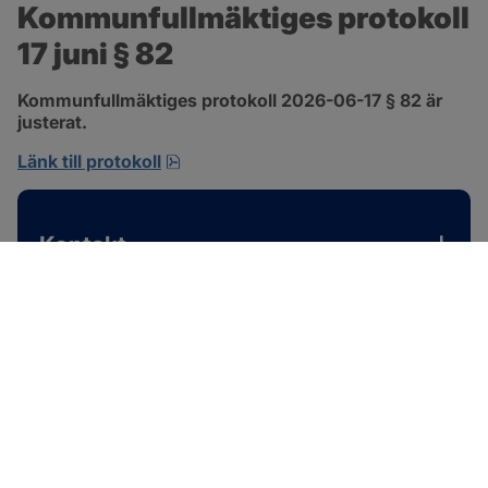
Kommunfullmäktiges protokoll 
17 juni § 82
Kommunfullmäktiges protokoll 2026-06-17 § 82 är 
justerat.
pdf, 585 kB, öppnas i nytt fönster.
Länk till protokoll
Kontakt