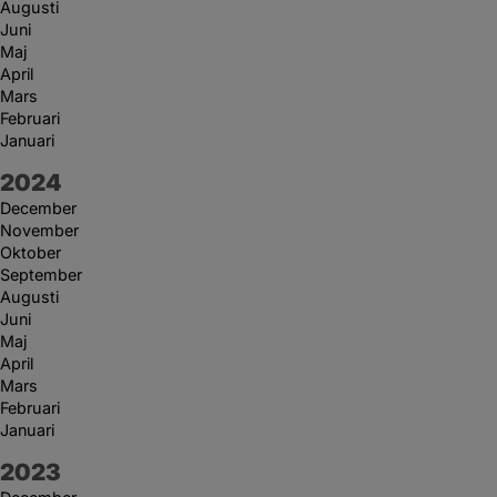
Augusti
Juni
Maj
April
Mars
Februari
Januari
År:
2024
December
November
Oktober
September
Augusti
Juni
Maj
April
Mars
Februari
Januari
År:
2023