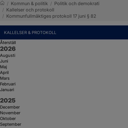
/
Kommun & politik
/
Politik och demokrati
/
Kallelser och protokoll
Sotenäs kommun
/
Kommunfullmäktiges protokoll 17 juni § 82
KALLELSER & PROTOKOLL
Återställ
År:
2026
Augusti
Juni
Maj
April
Mars
Februari
Januari
År:
2025
December
November
Oktober
September