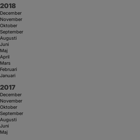
År:
2018
December
November
Oktober
September
Augusti
Juni
Maj
April
Mars
Februari
Januari
År:
2017
December
November
Oktober
September
Augusti
Juni
Maj