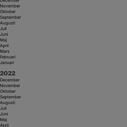
December
November
Oktober
September
Augusti
Juli
Juni
Maj
April
Mars
Februari
Januari
År:
2022
December
November
Oktober
September
Augusti
Juli
Juni
Maj
April