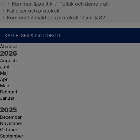
/
Kommun & politik
/
Politik och demokrati
/
Kallelser och protokoll
Sotenäs kommun
/
Kommunfullmäktiges protokoll 17 juni § 82
KALLELSER & PROTOKOLL
Återställ
År:
2026
Augusti
Juni
Maj
April
Mars
Februari
Januari
År:
2025
December
November
Oktober
September