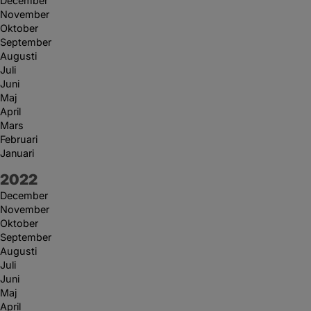
December
November
Oktober
September
Augusti
Juli
Juni
Maj
April
Mars
Februari
Januari
År:
2022
December
November
Oktober
September
Augusti
Juli
Juni
Maj
April