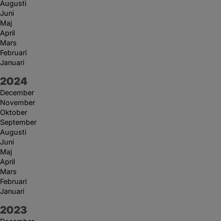
Augusti
Juni
Maj
April
Mars
Februari
Januari
År:
2024
December
November
Oktober
September
Augusti
Juni
Maj
April
Mars
Februari
Januari
År:
2023