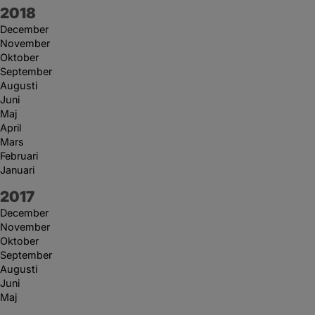
År:
2018
December
November
Oktober
September
Augusti
Juni
Maj
April
Mars
Februari
Januari
År:
2017
December
November
Oktober
September
Augusti
Juni
Maj