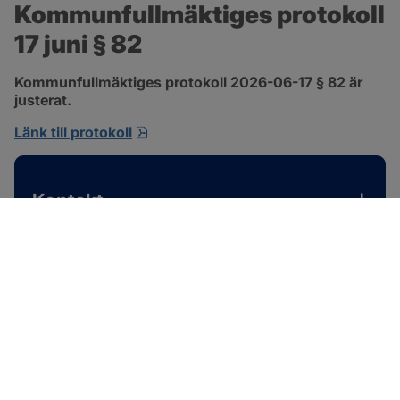
Kommunfullmäktiges protokoll 
17 juni § 82
Kommunfullmäktiges protokoll 2026-06-17 § 82 är 
justerat.
pdf, 585 kB, öppnas i nytt fönster.
Länk till protokoll
Kontakt