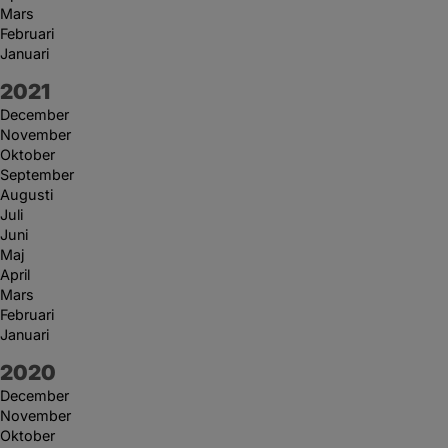
Mars
Februari
Januari
År:
2021
December
November
Oktober
September
Augusti
Juli
Juni
Maj
April
Mars
Februari
Januari
År:
2020
December
November
Oktober