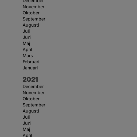
December
November
Oktober
September
Augusti
Juli
Juni
Maj
April
Mars
Februari
Januari
År:
2021
December
November
Oktober
September
Augusti
Juli
Juni
Maj
April