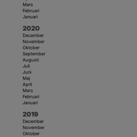
Mars
Februari
Januari
År:
2020
December
November
Oktober
September
Augusti
Juli
Juni
Maj
April
Mars
Februari
Januari
År:
2019
December
November
Oktober