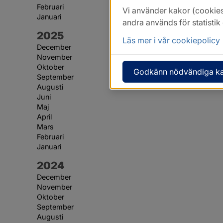
Februari
Vi använder kakor (cookies
Januari
andra används för statisti
År:
2025
Läs mer i vår cookiepolicy
December
November
Oktober
Godkänn nödvändiga k
September
Augusti
Juni
Maj
April
Mars
Februari
Januari
År:
2024
December
November
Oktober
September
Augusti