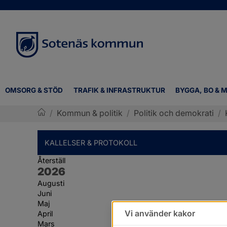
OMSORG & STÖD
TRAFIK & INFRASTRUKTUR
BYGGA, BO & M
/
Kommun & politik
/
Politik och demokrati
/
Sotenäs kommun
KALLELSER & PROTOKOLL
Återställ
År:
2026
Augusti
Juni
Maj
Vi använder kakor
April
Mars