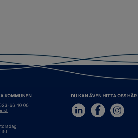
TA KOMMUNEN
DU KAN ÄVEN HITTA OSS HÄR
0523-66 40 00
post
:
 torsdag
6:30