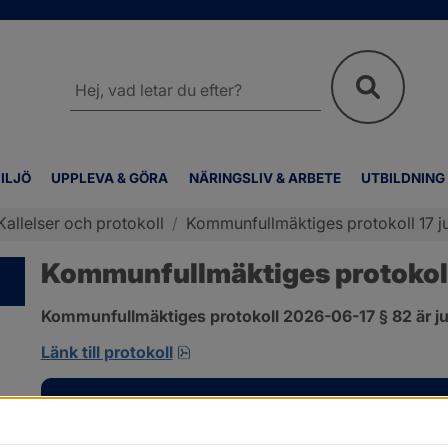
Sök
på
webbplatsen
ILJÖ
UPPLEVA & GÖRA
NÄRINGSLIV & ARBETE
UTBILDNING
Kallelser och protokoll
/
Kommunfullmäktiges protokoll 17 ju
Kommunfullmäktiges protokoll 
Kommunfullmäktiges protokoll 2026-06-17 § 82 är ju
pdf, 585 kB, öppnas i nytt fönster
Länk till protokoll
Kontakt