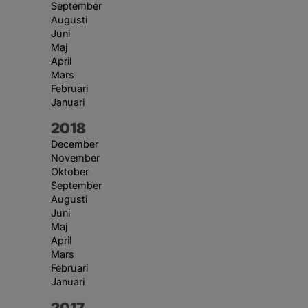
September
Augusti
Juni
Maj
April
Mars
Februari
Januari
År:
2018
December
November
Oktober
September
Augusti
Juni
Maj
April
Mars
Februari
Januari
År:
2017