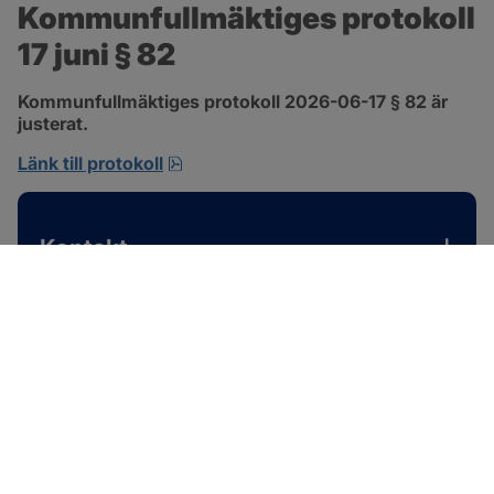
Kommunfullmäktiges protokoll 
17 juni § 82
Kommunfullmäktiges protokoll 2026-06-17 § 82 är 
justerat.
pdf, 585 kB, öppnas i nytt fönster.
Länk till protokoll
Kontakt