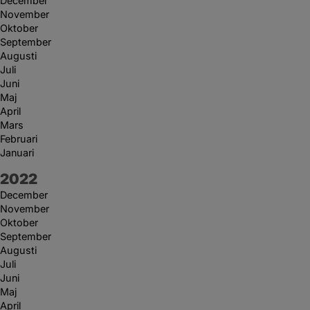
December
November
Oktober
September
Augusti
Juli
Juni
Maj
April
Mars
Februari
Januari
År:
2022
December
November
Oktober
September
Augusti
Juli
Juni
Maj
April