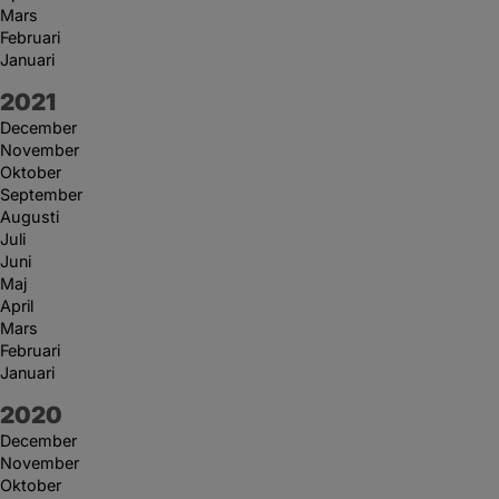
Mars
Februari
Januari
År:
2021
December
November
Oktober
September
Augusti
Juli
Juni
Maj
April
Mars
Februari
Januari
År:
2020
December
November
Oktober