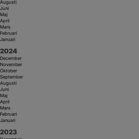
Augusti
Juni
Maj
April
Mars
Februari
Januari
År:
2024
December
November
Oktober
September
Augusti
Juni
Maj
April
Mars
Februari
Januari
År:
2023