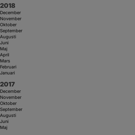
År:
2018
December
November
Oktober
September
Augusti
Juni
Maj
April
Mars
Februari
Januari
År:
2017
December
November
Oktober
September
Augusti
Juni
Maj