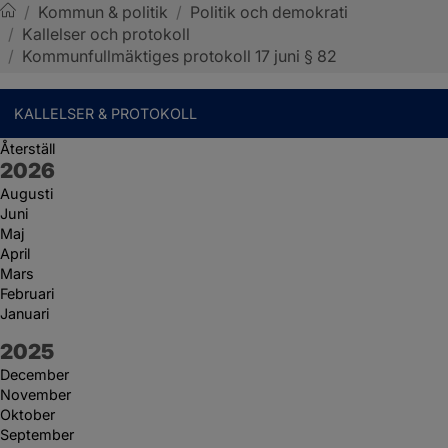
/
Kommun & politik
/
Politik och demokrati
/
Kallelser och protokoll
Sotenäs kommun
/
Kommunfullmäktiges protokoll 17 juni § 82
KALLELSER & PROTOKOLL
Återställ
År:
2026
Augusti
Juni
Maj
April
Mars
Februari
Januari
År:
2025
December
November
Oktober
September