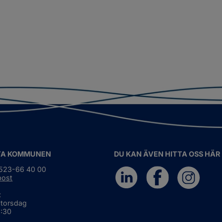
TA KOMMUNEN
DU KAN ÄVEN HITTA OSS HÄR
0523-66 40 00
post
:
 torsdag
6:30