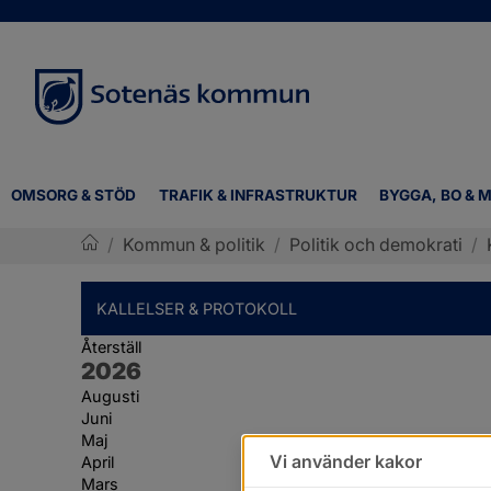
OMSORG & STÖD
TRAFIK & INFRASTRUKTUR
BYGGA, BO & M
/
Kommun & politik
/
Politik och demokrati
/
Sotenäs kommun
KALLELSER & PROTOKOLL
Återställ
År:
2026
Augusti
Juni
Maj
Vi använder kakor
April
Mars