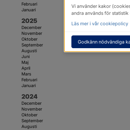
Februari
Vi använder kakor (cookies
Januari
andra används för statisti
År:
2025
Läs mer i vår cookiepolicy
December
November
Oktober
Godkänn nödvändiga k
September
Augusti
Juni
Maj
April
Mars
Februari
Januari
År:
2024
December
November
Oktober
September
Augusti