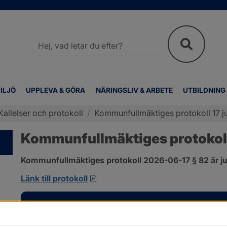
Sök
på
webbplatsen
ILJÖ
UPPLEVA & GÖRA
NÄRINGSLIV & ARBETE
UTBILDNING
Kallelser och protokoll
/
Kommunfullmäktiges protokoll 17 ju
Kommunfullmäktiges protokoll 
Kommunfullmäktiges protokoll 2026-06-17 § 82 är ju
pdf, 585 kB, öppnas i nytt fönster
Länk till protokoll
Kontakt