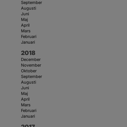
September
Augusti
Juni
Maj
April
Mars
Februari
Januari
År:
2018
December
November
Oktober
September
Augusti
Juni
Maj
April
Mars
Februari
Januari
År:
2017