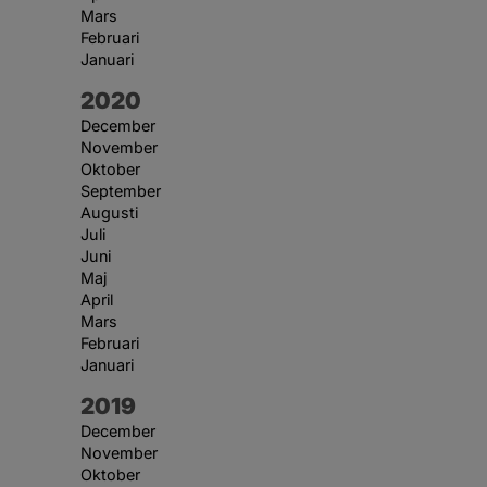
Mars
Februari
Januari
År:
2020
December
November
Oktober
September
Augusti
Juli
Juni
Maj
April
Mars
Februari
Januari
År:
2019
December
November
Oktober