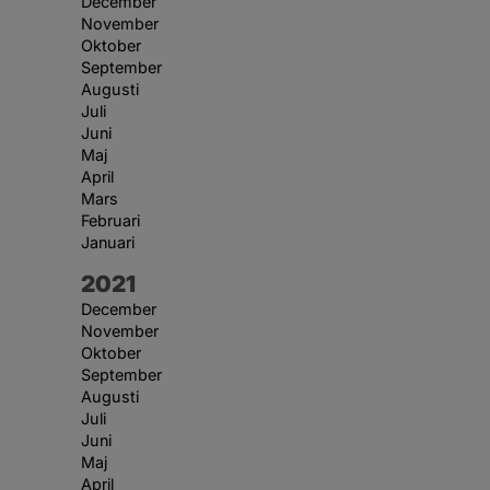
December
November
Oktober
September
Augusti
Juli
Juni
Maj
April
Mars
Februari
Januari
År:
2021
December
November
Oktober
September
Augusti
Juli
Juni
Maj
April