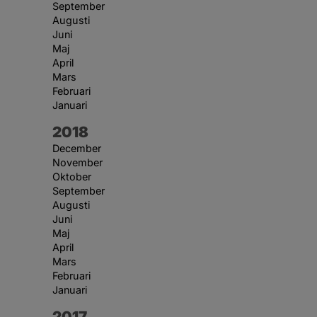
September
Augusti
Juni
Maj
April
Mars
Februari
Januari
År:
2018
December
November
Oktober
September
Augusti
Juni
Maj
April
Mars
Februari
Januari
År:
2017