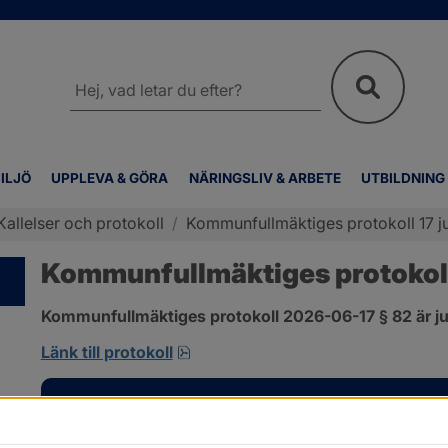
Sök
på
webbplatsen
ILJÖ
UPPLEVA & GÖRA
NÄRINGSLIV & ARBETE
UTBILDNING
Kallelser och protokoll
/
Kommunfullmäktiges protokoll 17 ju
Kommunfullmäktiges protokoll 
Kommunfullmäktiges protokoll 2026-06-17 § 82 är ju
pdf, 585 kB, öppnas i nytt fönster
Länk till protokoll
Kontakt