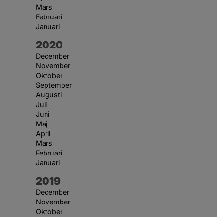
Mars
Februari
Januari
År:
2020
December
November
Oktober
September
Augusti
Juli
Juni
Maj
April
Mars
Februari
Januari
År:
2019
December
November
Oktober