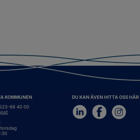
TA KOMMUNEN
DU KAN ÄVEN HITTA OSS HÄR
0523-66 40 00
post
:
 torsdag
6:30