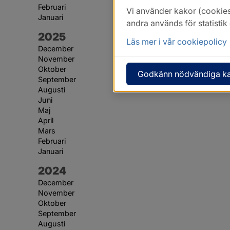
Februari
Vi använder kakor (cookies
Januari
andra används för statisti
År:
2025
Läs mer i vår cookiepolicy
December
November
Oktober
Godkänn nödvändiga k
September
Augusti
Juni
Maj
April
Mars
Februari
Januari
År:
2024
December
November
Oktober
September
Augusti