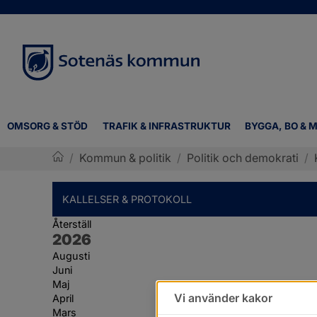
OMSORG & STÖD
TRAFIK & INFRASTRUKTUR
BYGGA, BO & M
/
Kommun & politik
/
Politik och demokrati
/
Sotenäs kommun
KALLELSER & PROTOKOLL
Återställ
År:
2026
Augusti
Juni
Maj
Vi använder kakor
April
Mars