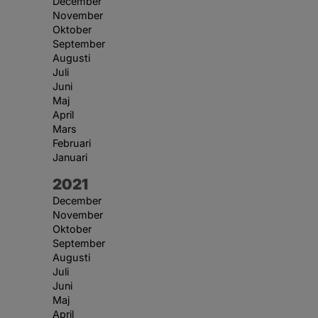
December
November
Oktober
September
Augusti
Juli
Juni
Maj
April
Mars
Februari
Januari
År:
2021
December
November
Oktober
September
Augusti
Juli
Juni
Maj
April