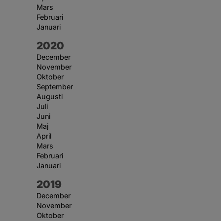
Mars
Februari
Januari
År:
2020
December
November
Oktober
September
Augusti
Juli
Juni
Maj
April
Mars
Februari
Januari
År:
2019
December
November
Oktober