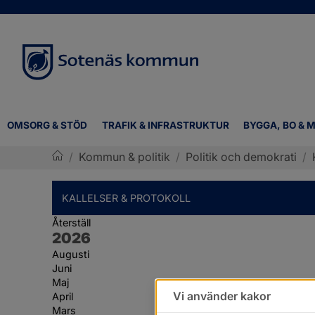
OMSORG & STÖD
TRAFIK & INFRASTRUKTUR
BYGGA, BO & M
/
Kommun & politik
/
Politik och demokrati
/
Sotenäs kommun
KALLELSER & PROTOKOLL
Återställ
År:
2026
Augusti
Juni
Maj
Vi använder kakor
April
Mars