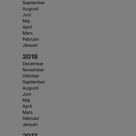
September
Augusti
Juni
Maj
April
Mars
Februari
Januari
År:
2018
December
November
Oktober
September
Augusti
Juni
Maj
April
Mars
Februari
Januari
År:
2017