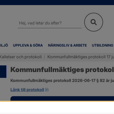
Sök
på
webbplatsen
ILJÖ
UPPLEVA & GÖRA
NÄRINGSLIV & ARBETE
UTBILDNING
Kallelser och protokoll
/
Kommunfullmäktiges protokoll 17 ju
Kommunfullmäktiges protokoll 
Kommunfullmäktiges protokoll 2026-06-17 § 82 är ju
pdf, 585 kB, öppnas i nytt fönster
Länk till protokoll
Kontakt