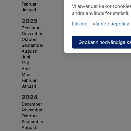
Februari
Vi använder kakor (cookies
Januari
andra används för statisti
År:
2025
Läs mer i vår cookiepolicy
December
November
Oktober
Godkänn nödvändiga k
September
Augusti
Juni
Maj
April
Mars
Februari
Januari
År:
2024
December
November
Oktober
September
Augusti