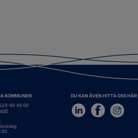
TA KOMMUNEN
DU KAN ÄVEN HITTA OSS HÄR
0523-66 40 00
post
:
 torsdag
6:30