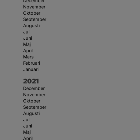
December
November
Oktober
September
Augusti
Juli
Juni
Maj
April
Mars
Februari
Januari
År:
2021
December
November
Oktober
September
Augusti
Juli
Juni
Maj
April